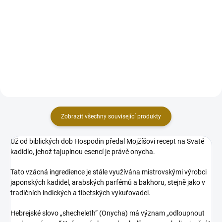
křemenného písku obohaceného
k vykuřování, jedinečný produkt,
nefritem z Afriky, který vnese do
který přináší klid a energii oceánu
vašeho života harmonii a
přímo do vašeho prostoru. Tento
pozitivní energii. Tento výjimečný
pečlivě vybraný písek je ideální
produkt není jen vykuřovací...
pro...
Zobrazit všechny související produkty
Už od biblických dob Hospodin předal Mojžíšovi recept na Svaté
kadidlo, jehož tajuplnou esencí je právě onycha.
Tato vzácná ingredience je stále využívána mistrovskými výrobci
japonských kadidel, arabských parfémů a bakhoru, stejně jako v
tradičních indických a tibetských vykuřovadel.
Hebrejské slovo „shecheleth“ (Onycha) má význam „odloupnout