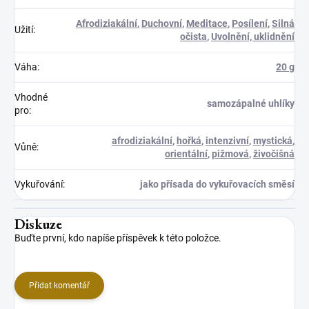
Afrodiziakální
,
Duchovní
,
Meditace
,
Posílení
,
Silná
Užití
:
očista
,
Uvolnění, uklidnění
Váha
:
20 g
Vhodné
samozápalné uhlíky
pro
:
afrodiziakální
,
hořká
,
intenzivní
,
mystická
,
Vůně
:
orientální
,
pižmová
,
živočišná
Vykuřování
:
jako přísada do vykuřovacích směsí
Diskuze
Buďte první, kdo napíše příspěvek k této položce.
Přidat komentář