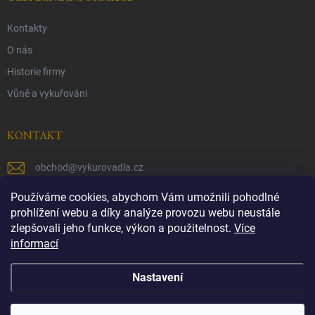
Kontakty
O nás
Historie firmy
Vůně a vykuřováni
KONTAKT
obchod
@
vykurovadla.cz
+420 603 149 699
Používáme cookies, abychom Vám umožnili pohodlné
prohlížení webu a díky analýze provozu webu neustále
https://www.facebook.com/vykurovadla.cz/
zlepšovali jeho funkce, výkon a použitelnost.
Více
informací
https://www.instagram.com/vykurovadla.cz/
Nastavení