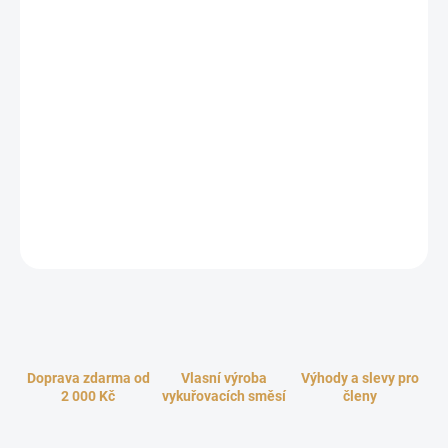
cena:
−
+
Přidat do košíku
Ponořte se do tajemství mystických rituálů s Onychou, kadidlem s
fascinující historií. Tato vzácná ingredience, získávaná z víček
mořských měkkýšů, se po tisíce let používá v tradičních kadidlech,
parfémech a léčivech. Jedná se o afordiziakum, které najde svou
cestu zejména k ženám. Vykuřuje se také pro ochrannou,
odstraňuje negativní energie a posiluje vaše smysly.
ZEPTAT SE
HLÍDAT
Doprava zdarma od
Vlasní výroba
Výhody a slevy pro
2 000 Kč
vykuřovacích směsí
členy