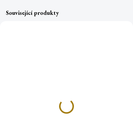
Související produkty
TOP
Písek k vykuřování s
MOŘSKÝ PÍSEK k
NEFRITEM 200g
vykuřování 200g
65 Kč
49 Kč
Do košíku
Do košíku
Objevte kouzlo jemného,
Představujeme vám mořský písek