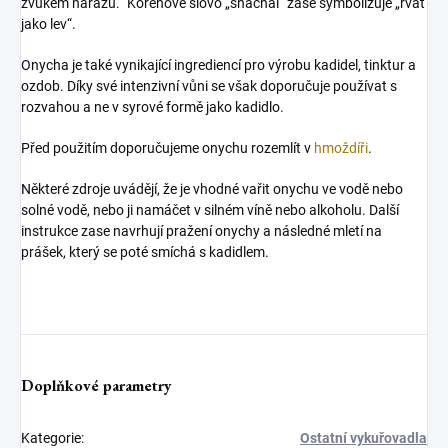
zvukem nárazu.“ Kořenové slovo „shachal“ zase symbolizuje „řvát
jako lev“.
Onycha je také vynikající ingrediencí pro výrobu kadidel, tinktur a
ozdob. Díky své intenzivní vůni se však doporučuje používat s
rozvahou a ne v syrové formě jako kadidlo.
Před použitím doporučujeme onychu rozemlít v
hmoždíři
.
Některé zdroje uvádějí, že je vhodné vařit onychu ve vodě nebo
solné vodě, nebo ji namáčet v silném víně nebo alkoholu. Další
instrukce zase navrhují pražení onychy a následné mletí na
prášek, který se poté smíchá s kadidlem.
Doplňkové parametry
Kategorie
:
Ostatní vykuřovadla