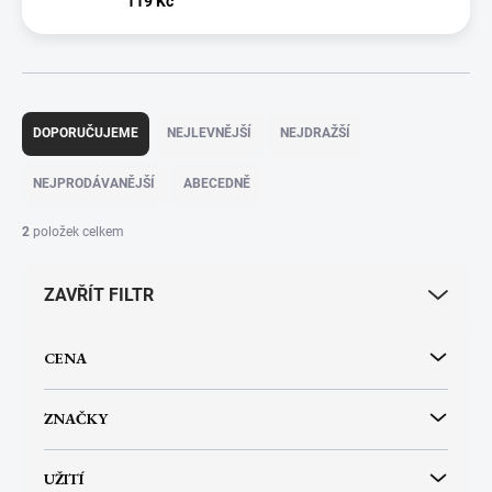
119 Kč
Ř
a
DOPORUČUJEME
NEJLEVNĚJŠÍ
NEJDRAŽŠÍ
z
e
NEJPRODÁVANĚJŠÍ
ABECEDNĚ
n
í
2
položek celkem
p
r
ZAVŘÍT FILTR
o
d
u
CENA
k
t
ů
ZNAČKY
UŽITÍ