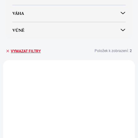
VÁHA
VŮNĚ
Položek k zobrazení:
2
VYMAZAT FILTRY
V
ý
p
i
s
p
r
o
d
u
k
t