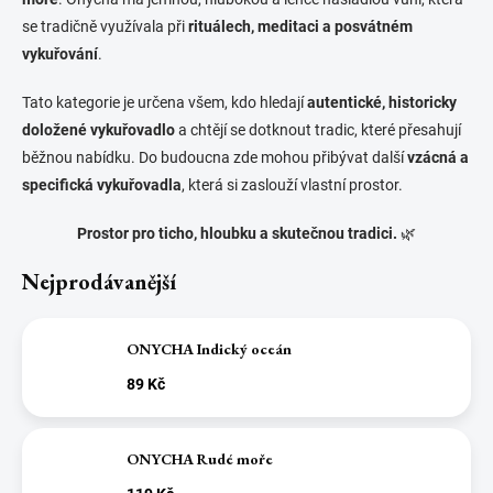
se tradičně využívala při
rituálech, meditaci a posvátném
vykuřování
.
Tato kategorie je určena všem, kdo hledají
autentické, historicky
doložené vykuřovadlo
a chtějí se dotknout tradic, které přesahují
běžnou nabídku. Do budoucna zde mohou přibývat další
vzácná a
specifická vykuřovadla
, která si zaslouží vlastní prostor.
Prostor pro ticho, hloubku a skutečnou tradici.
🌿
Nejprodávanější
ONYCHA Indický oceán
89 Kč
ONYCHA Rudé moře