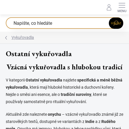
Přejít
na
obsah
Hledat
Vykuřovadla
Ostatní vykuřovadla
Vzácná vykuřovadla s hlubokou tradicí
V kategorii
Ostatní vykuřovadla
najdete
specifická a méně běžná
vykuřovadla
, která mají hluboké historické a duchovní kořeny.
Nejde o směsi ani esence, ale o
tradiční suroviny
, které se
používaly samostatně pro rituální vykuřování.
Aktuálně zde naleznete
onychu
– vzácné vykuřovadlo známé již ze
starověkých textů, dostupné ve variantách z
Indie
a z
Rudého
moře
. Onycha má jemnou, hlubokou a lehce nasládlou vůni, která