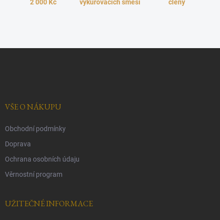
2 000 Kč
vykuřovacích směsí
p
členy
r
v
k
y
v
Z
ý
á
p
p
i
a
s
t
u
í
VŠE O NÁKUPU
Obchodní podmínky
Doprava
Ochrana osobních údaju
Věrnostní program
UŽITEČNÉ INFORMACE