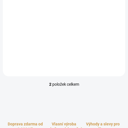
ONYCHA Indický oceán
89 Kč
Do košíku
Ponořte se do tajemství mystických rituálů s Onychou, kadidlem s
fascinující historií. Tato vzácná ingredience, získávaná z víček
mořských měkkýšů, se po tisíce let používá v...
2
položek celkem
O
v
l
á
d
a
c
í
Doprava zdarma od
Vlasní výroba
Výhody a slevy pro