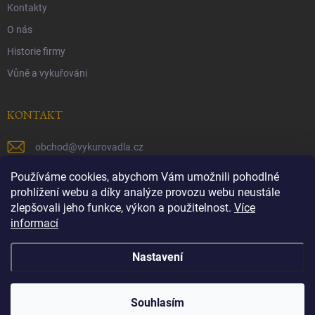
Kontakty
O nás
Historie firmy
Vůně a vykuřováni
KONTAKT
obchod
@
vykurovadla.cz
+420 603 149 699
Používáme cookies, abychom Vám umožnili pohodlné
prohlížení webu a díky analýze provozu webu neustále
https://www.facebook.com/vykurovadla.cz/
zlepšovali jeho funkce, výkon a použitelnost.
Více
informací
https://www.instagram.com/vykurovadla.cz/
Nastavení
Copyright 2026
Vykurovadla.cz
. Všechna práva vyhrazena.
Souhlasím