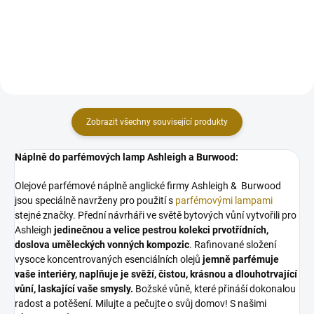
připomínají klidnou mořskou
Odstíny třpytivě zlaté a červené
hladinu při západu slunce.
mozaiky vás svým pronikavým
leskem...
Zobrazit všechny související produkty
Náplně do parfémových lamp Ashleigh a Burwood:
Olejové parfémové náplně anglické firmy Ashleigh & Burwood
jsou speciálně navrženy pro použití s
parfémovými lampami
stejné značky. Přední návrháři ve světě bytových vůní vytvořili pro
Ashleigh
jedinečnou a velice pestrou kolekci prvotřídních,
doslova uměleckých vonných kompozic
. Rafinované složení
vysoce koncentrovaných esenciálních olejů
jemně parfémuje
vaše interiéry, naplňuje je svěží, čistou, krásnou a dlouhotrvající
vůní, laskající vaše smysly.
Božské vůně, které přináší dokonalou
radost a potěšení. Milujte a pečujte o svůj domov! S našimi