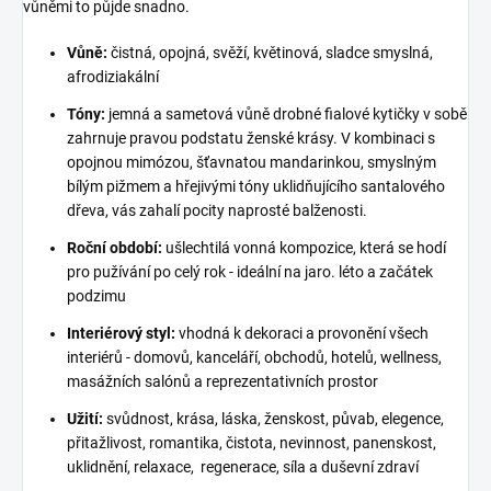
vůněmi to půjde snadno.
Vůně:
čistná, opojná, svěží, květinová, sladce smyslná,
afrodiziakální
Tóny:
jemná a sametová vůně drobné fialové kytičky v sobě
zahrnuje pravou podstatu ženské krásy. V kombinaci s
opojnou mimózou, šťavnatou mandarinkou, smyslným
bílým pižmem a hřejivými tóny uklidňujícího santalového
dřeva, vás zahalí pocity naprosté balženosti.
Roční období:
ušlechtilá vonná kompozice, která se hodí
pro pužívání po celý rok - ideální na jaro. léto a začátek
podzimu
Interiérový styl:
vhodná k dekoraci a provonění všech
interiérů - domovů, kanceláří, obchodů, hotelů, wellness,
masážních salónů a reprezentativních prostor
Užití:
svůdnost, krása, láska, ženskost, půvab, elegence,
přitažlivost, romantika, čistota, nevinnost, panenskost,
uklidnění, relaxace, regenerace, síla a duševní zdraví