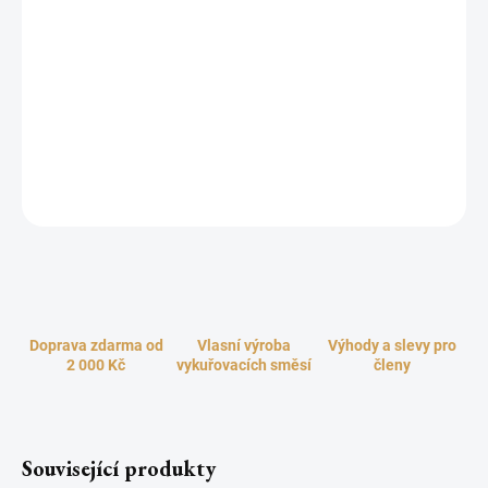
Jedna z nejoblíbenějších vonných kompozic je harmonicky
poskládána z jemných tónů něžných fialek, opojné vůně sladké
mimózy a šťavnatých mandarinek. Květinovou směs krásně
doplňuje hřejivý základ krémového santalového dřeva A to vše
vrcholí excelentním závěrem smyslného bílého pižma. Vůně, která
vás doslova naplní přívalem nové energie a zahrne blaženými
pocity čisté radosti.
ZEPTAT SE
HLÍDAT
Doprava zdarma od
Vlasní výroba
Výhody a slevy pro
2 000 Kč
vykuřovacích směsí
členy
Související produkty