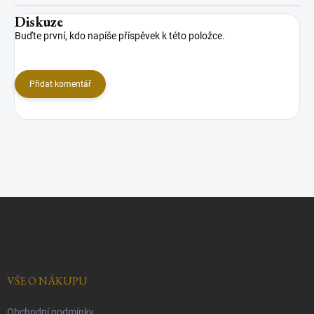
Diskuze
Buďte první, kdo napíše příspěvek k této položce.
Přidat komentář
Z
á
p
a
t
í
VŠE O NÁKUPU
Obchodní podmínky