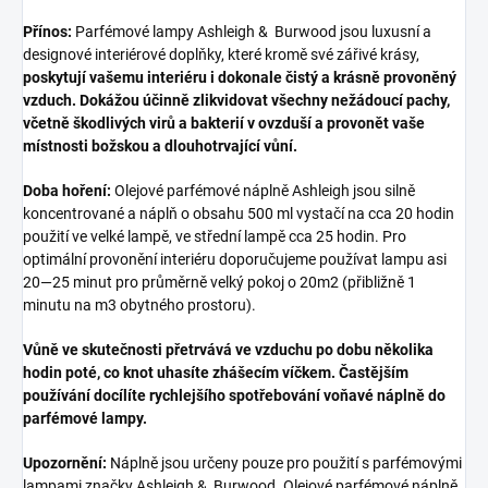
Přínos:
Parfémové lampy Ashleigh & Burwood jsou luxusní a
designové interiérové doplňky, které kromě své zářivé krásy,
poskytují vašemu interiéru i dokonale čistý a krásně provoněný
vzduch. Dokážou účinně zlikvidovat všechny nežádoucí pachy,
včetně škodlivých virů a bakterií v ovzduší a provonět vaše
místnosti božskou a dlouhotrvající vůní.
Doba hoření:
Olejové parfémové náplně Ashleigh jsou silně
koncentrované a náplň o obsahu 500 ml vystačí na cca 20 hodin
použití ve velké lampě, ve střední lampě cca 25 hodin. Pro
optimální provonění interiéru doporučujeme používat lampu asi
20—25 minut pro průměrně velký pokoj o 20m2 (přibližně 1
minutu na m3 obytného prostoru).
Vůně ve skutečnosti přetrvává ve vzduchu po dobu několika
hodin poté, co knot uhasíte zhášecím víčkem. Častějším
používání docílíte rychlejšího spotřebování voňavé náplně do
parfémové lampy.
Upozornění:
Náplně jsou určeny pouze pro použití s parfémovými
lampami značky Ashleigh & Burwood. Olejové parfémové náplně