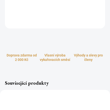
trávy a sicilského bergamotu. Užijte si s touto náplní do
parfémové lampy kousek přírody i u vás doma.
ZEPTAT SE
HLÍDAT
Doprava zdarma od
Vlasní výroba
Výhody a slevy pro
2 000 Kč
vykuřovacích směsí
členy
Související produkty