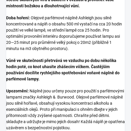
místnosti božskou a dlouhotrvající vůní.
Doba hoření:
Olejové parfémové náplně Ashleigh jsou silně
koncentrované a náplň o obsahu 500 ml vystačí na cca 20 hodin
použití ve velké lampě, ve střední lampě cca 25 hodin. Pro
optimální provonění interiéru doporučujeme používat lampu asi
20—25 minut pro průměrně velký pokoj o 20m2 (přibližně 1
minutu na m3 obytného prostoru).
Vůně ve skutečnosti přetrvává ve vzduchu po dobu několika
hodin poté, co knot uhasíte zhášecím víčkem. Častějším
používání docílíte rychlejšího spotřebování voňavé náplně do
parfémové lampy.
Upozornění:
Náplně jsou určeny pouze pro použití s parfémovými
lampami značky Ashleigh & Burwood. Olejové parfémové náplně
jsou silně hořlavé, obsahují vysokou koncentraci alkoholu a
esenciálních olejů. Proto při manipulaci s ohněm dbejte v jejich
přítomnosti vždy zvýšené opatrnosti. Chraňte před dětmi.
skladujte a udržujte je mimo jejich dosah! Každá náplň je opatřena
uzávěrem s bezpečnostní pojistkou.