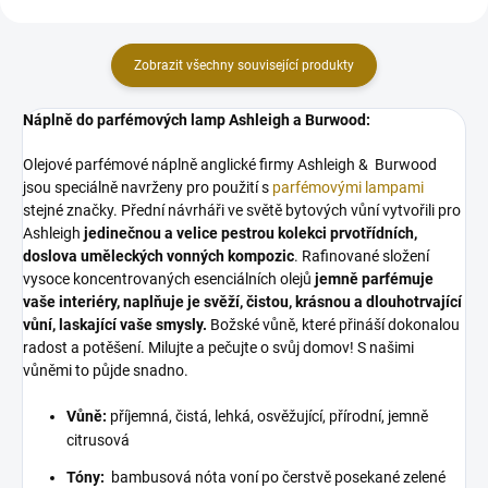
Zobrazit všechny související produkty
Náplně do parfémových lamp Ashleigh a Burwood:
Olejové parfémové náplně anglické firmy Ashleigh & Burwood
jsou speciálně navrženy pro použití s
parfémovými lampami
stejné značky. Přední návrháři ve světě bytových vůní vytvořili pro
Ashleigh
jedinečnou a velice pestrou kolekci prvotřídních,
doslova uměleckých vonných kompozic
. Rafinované složení
vysoce koncentrovaných esenciálních olejů
jemně parfémuje
vaše interiéry, naplňuje je svěží, čistou, krásnou a dlouhotrvající
vůní, laskající vaše smysly.
Božské vůně, které přináší dokonalou
radost a potěšení. Milujte a pečujte o svůj domov! S našimi
vůněmi to půjde snadno.
Vůně:
příjemná, čistá, lehká, osvěžující, přírodní, jemně
citrusová
Tóny:
bambusová nóta voní po čerstvě posekané zelené