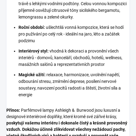
trávě s lehkými vodními podtóny. Celou vonnou kompozici
příjemně osvěžují citrusové tóny sicilského bergamotu,
lemongrassu a zelené okurky.
Roční období:
ušlechtilá vonná kompozice, která se hodí
pro pužívání po celý rok - ideální na jaro, léto a začátek
podzimu
Interiérový styl:
vhodná k dekoraci a provonění všech
interiérů - domovů, kanceláří, obchodů, hotelů, wellness,
masážních salónů a reprezentativních prostor
Magické užití:
relaxace, harmonizace, uvolnění napětí,
odbourání stresu, zmírnění deprese, posílení nervové
soustavy, navození pocitů radosti a štěstí, životní síla a
energie
Přínos:
Parfémové lampy Ashleigh & Burwood jsou luxusní a
designové interiérové doplňky, které kromě své zářivé krásy,
poskytují vašemu interiéru i dokonale čistý a krásně provoněný
vzduch. Dokážou účinně zlikvidovat všechny nežádoucí pachy,
včetně škodlivých virů a bakterií v ovzduší a provonět vaše