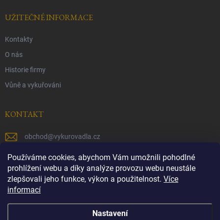
UŽITEČNÉ INFORMACE
Kontakty
O nás
Historie firmy
Vůně a vykuřováni
KONTAKT
obchod
@
vykurovadla.cz
+420 603 149 699
Používáme cookies, abychom Vám umožnili pohodlné
prohlížení webu a díky analýze provozu webu neustále
https://www.facebook.com/vykurovadla.cz/
zlepšovali jeho funkce, výkon a použitelnost.
Více
informací
https://www.instagram.com/vykurovadla.cz/
Nastavení