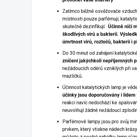
Zatímco běžné osvěžovače vzduchu
místnosti pouze parfémují, kataly
skutečně dezinfikují.
Účinně ničí m
škodlivých virů a bakterií. Výsled
úmrtnost virů, roztočů, bakterií i 
Do 30 minut od zahájení katalytick
zničení jakýchkoli nepříjemných 
nežádoucích odérů vzniklých při v
mazlíčků.
Účinnost katalytických lamp je věd
účinky jsou doporučovány i lidem 
reakci navíc nedochází ke spalován
neuvolňují žádné nežádoucí zplodiny
Parfémové lampy jsou pro svůj m
prvkem, který vtiskne nádech krásy
můžete z pestré nabídky lamp různý