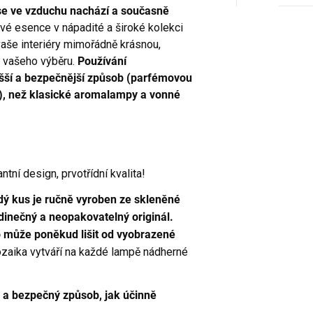
é se ve vzduchu nachází a současně
é esence v nápadité a široké kolekci
aše interiéry mimořádně krásnou,
le vašeho výběru.
Používání
ší a bezpečnější způsob (parfémovou
), než klasické aromalampy a vonné
tní design, prvotřídní kvalita!
dý kus je ručně vyroben ze skleněné
dinečný a neopakovatelný originál.
o může poněkud lišit od vyobrazené
zaika vytváří na každé lampě nádherné
 a bezpečný způsob, jak účinně