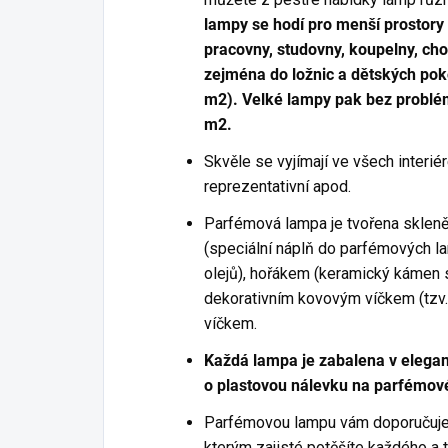
lampy se hodí pro menší prostory 
pracovny, studovny, koupelny, ch
zejména do ložnic a dětských poko
m2). Velké lampy pak bez problémů
m2.
Skvěle se vyjímají ve všech interi
reprezentativní apod.
Parfémová lampa je tvořena sklen
(speciální náplň do parfémových la
olejů), hořákem (keramický kámen 
dekorativním kovovým víčkem (tzv
víčkem.
Každá lampa je zabalena v elegan
o plastovou nálevku na parfémov
Parfémovou lampu vám doporučujeme 
kterým zajisté potěšíte každého a t