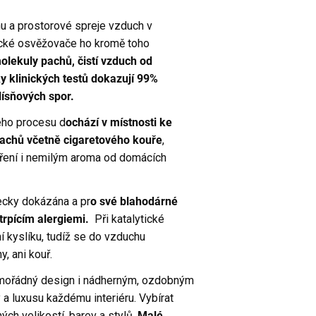
 a prostorové spreje vzduch v
tické osvěžovače ho kromě toho
olekuly pachů, čistí vzduch od
ky klinických testů dokazují 99%
plísňových spor.
ého procesu d
ochází v místnosti ke
pachů včetně cigaretového kouře
,
aření i nemilým aroma od domácích
ecky dokázána a pr
o své blahodárné
trpícím alergiemi.
Při katalytické
í kyslíku, tudíž se do vzduchu
, ani kouř.
imořádný design i nádherným, ozdobným
 a luxusu každému interiéru. Vybírat
ch velikostí, barev a stylů.
Malé