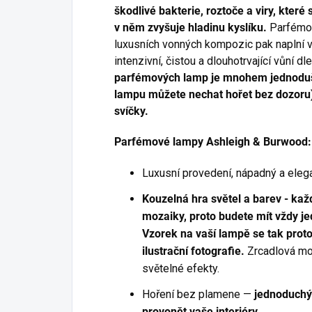
škodlivé bakterie, roztoče a viry, kter
v něm zvyšuje hladinu kyslíku.
Parfémov
luxusních vonných kompozic pak naplní v
intenzivní, čistou a dlouhotrvající vůní d
parfémových lamp je mnohem jednoduš
lampu můžete nechat hořet bez dozoru
svíčky.
Parfémové lampy Ashleigh & Burwood:
Luxusní provedení, nápadný a elegan
Kouzelná hra světel a barev - kaž
mozaiky, proto budete mít vždy je
Vzorek na vaší lampě se tak prot
ilustrační fotografie.
Zrcadlová mo
světelné efekty.
Hoření bez plamene —
jednoduchý
provonět vaše interiéry