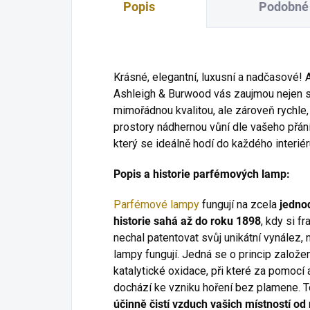
Popis
Podobné 
Krásné, elegantní, luxusní a nadčasové
Ashleigh & Burwood vás zaujmou nejen 
mimořádnou kvalitou, ale zároveň rychle
prostory nádhernou vůní dle vašeho přá
který se ideálně hodí do každého interiér
Popis a historie parfémových lamp:
Parfémové lampy
fungují na zcela
jednod
historie sahá až do roku 1898
, kdy si f
nechal patentovat svůj unikátní vynález, 
lampy fungují. Jedná se o princip založe
katalytické oxidace, při které za pomocí
dochází ke vzniku hoření bez plamene. 
účinně čistí vzduch vašich místností od