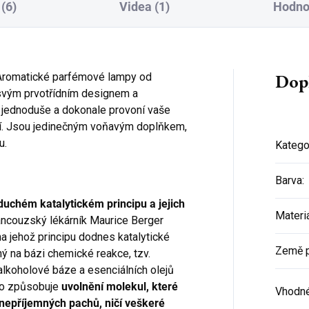
(6)
Videa (1)
Hodno
Dop
! Aromatické parfémové lampy od
svým prvotřídním designem a
, jednoduše a dokonale provoní vaše
ní. Jsou jedinečným voňavým doplňkem,
u.
Katego
Barva
:
uchém katalytickém principu a jejich
Materi
rancouzský lékárník Maurice Berger
na jehož principu dodnes katalytické
Země 
ný na bázi chemické reakce, tzv.
 alkoholové báze a esenciálních olejů
To způsobuje
uvolnění molekul, které
Vhodné
 nepříjemných pachů, ničí veškeré