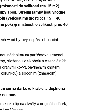
(místnosti do velikosti cca 15 m2) —
odby apod. Střední lampy jsou vhodné
jů (velikost místnosti cca 15 — 40
 pokryjí místnosti o velikosti přes 40
érech — od bytových, přes obchodní,
ěnou nádobkou na parfémovou esenci
mp, složenou z alkoholu a esenciálních
s drahými kovy), bavlněným knotem,
. korunkou) a spodním (zhášecím)
tní černé dárkové krabici a doplněna
é esence.
jako tip na skvělý a originální dárek,
o i na Vánoce..