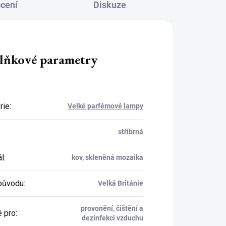
cení
Diskuze
lňkové parametry
rie
:
Velké parfémové lampy
stříbrná
ál
:
kov, skleněná mozaika
původu
:
Velká Británie
provonění, čištění a
 pro
:
dezinfekci vzduchu