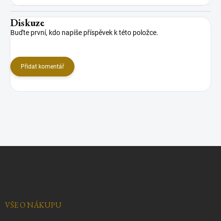
Diskuze
Buďte první, kdo napíše příspěvek k této položce.
Přidat komentář
Z
á
p
a
t
í
VŠE O NÁKUPU