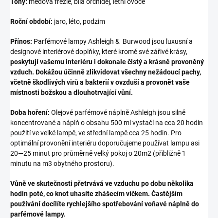
Tóny:
medová frézie, bílá orchidej, letní ovoce
Roční období:
jaro, léto, podzim
Přínos:
Parfémové lampy Ashleigh & Burwood jsou luxusní a
designové interiérové doplňky, které kromě své zářivé krásy,
poskytují vašemu interiéru i dokonale čistý a krásně provoněný
vzduch. Dokážou účinně zlikvidovat všechny nežádoucí pachy,
včetně škodlivých virů a bakterií v ovzduší a provonět vaše
místnosti božskou a dlouhotrvající vůní.
Doba hoření:
Olejové parfémové náplně Ashleigh jsou silně
koncentrované a náplň o obsahu 500 ml vystačí na cca 20 hodin
použití ve velké lampě, ve střední lampě cca 25 hodin. Pro
optimální provonění interiéru doporučujeme používat lampu asi
20—25 minut pro průměrně velký pokoj o 20m2 (přibližně 1
minutu na m3 obytného prostoru).
Vůně ve skutečnosti přetrvává ve vzduchu po dobu několika
hodin poté, co knot uhasíte zhášecím víčkem. Častějším
používání docílíte rychlejšího spotřebování voňavé náplně do
parfémové lampy.