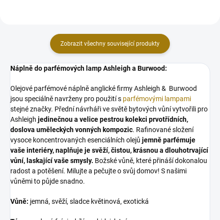
Zobrazit všechny související produkty
Náplně do parfémových lamp Ashleigh a Burwood:
Olejové parfémové náplně anglické firmy Ashleigh & Burwood
jsou speciálně navrženy pro použití s
parfémovými lampami
stejné značky. Přední návrháři ve světě bytových vůní vytvořili pro
Ashleigh
jedinečnou a velice pestrou kolekci prvotřídních,
doslova uměleckých vonných kompozic
. Rafinované složení
vysoce koncentrovaných esenciálních olejů
jemně parfémuje
vaše interiéry, naplňuje je svěží, čistou, krásnou a dlouhotrvající
vůní, laskající vaše smysly.
Božské vůně, které přináší dokonalou
radost a potěšení. Milujte a pečujte o svůj domov! S našimi
vůněmi to půjde snadno.
Vůně:
jemná, svěží, sladce květinová, exotická