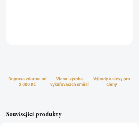
Hladké tóny medově opojné frézie na vás dýchnou svou svěží
čistotou a lehkostí, orientálně smyslnou orchidej umocňují sladké
akordy čerstvého letního ovoce a vytvoří kolem vás příjemně
uvolňující atmosféru, plnou nadhledu a dobré nálady.
ZEPTAT SE
HLÍDAT
Doprava zdarma od
Vlasní výroba
Výhody a slevy pro
2 000 Kč
vykuřovacích směsí
členy
Související produkty