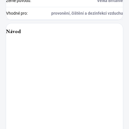
Země původu
:
Velká Británie
Vhodné pro
:
provonění, čištění a dezinfekci vzduchu
Návod