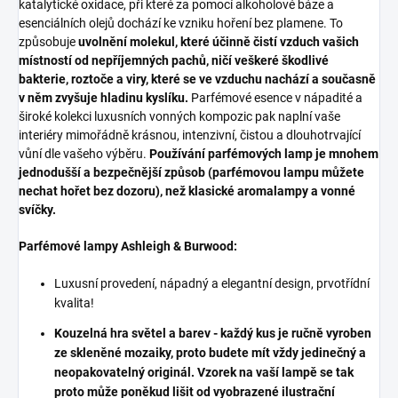
katalytické oxidace, při které za pomocí alkoholové báze a
esenciálních olejů dochází ke vzniku hoření bez plamene. To
způsobuje
uvolnění molekul, které účinně čistí vzduch vašich
místností od nepříjemných pachů, ničí veškeré škodlivé
bakterie, roztoče a viry, které se ve vzduchu nachází a současně
v něm zvyšuje hladinu kyslíku.
Parfémové esence v nápadité a
široké kolekci luxusních vonných kompozic pak naplní vaše
interiéry mimořádně krásnou, intenzivní, čistou a dlouhotrvající
vůní dle vašeho výběru.
Používání parfémových lamp je mnohem
jednodušší a bezpečnější způsob (parfémovou lampu můžete
nechat hořet bez dozoru), než klasické aromalampy a vonné
svíčky.
Parfémové lampy Ashleigh & Burwood:
Luxusní provedení, nápadný a elegantní design, prvotřídní
kvalita!
Kouzelná hra světel a barev - každý kus je ručně vyroben
ze skleněné mozaiky, proto budete mít vždy jedinečný a
neopakovatelný originál. Vzorek na vaší lampě se tak
proto může poněkud lišit od vyobrazené ilustrační