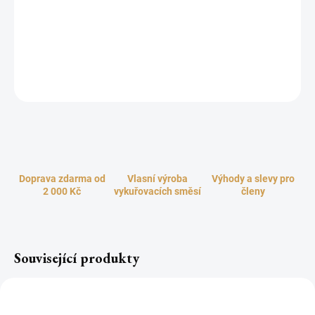
Oslnivá a zářící parfémová lampa v jedinečném zlatém designu,
inspirovaná hvězdnou noční oblohou. Ohromující efekt zrcadlově
jiskřící střibřité mozaiky, doplňuje elegantní stříbrná korunka.
Velkolepý skvost pro dokonalé provonění vašeho interiéru.
ZEPTAT SE
HLÍDAT
Doprava zdarma od
Vlasní výroba
Výhody a slevy pro
2 000 Kč
vykuřovacích směsí
členy
Související produkty