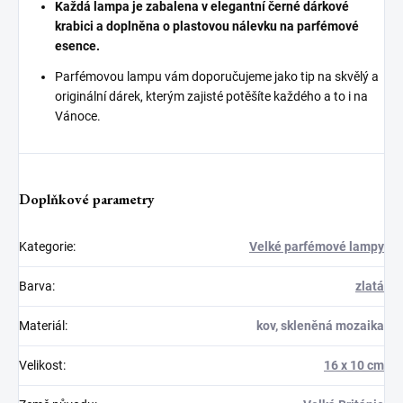
Každá lampa je zabalena v elegantní černé dárkové
krabici a doplněna o plastovou nálevku na parfémové
esence.
Parfémovou lampu vám doporučujeme jako tip na skvělý a
originální dárek, kterým zajisté potěšíte každého a to i na
Vánoce.
Doplňkové parametry
Kategorie
:
Velké parfémové lampy
Barva
:
zlatá
Materiál
:
kov, skleněná mozaika
Velikost
:
16 x 10 cm