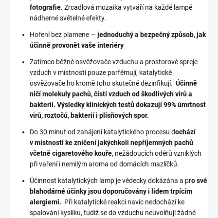
fotografie.
Zrcadlová mozaika vytváří na každé lampě
nádherné světelné efekty.
Hoření bez plamene —
jednoduchý a bezpečný způsob, jak
účinně provonět vaše interiéry
Zatímco běžné osvěžovače vzduchu a prostorové spreje
vzduch v místnosti pouze parfémují, katalytické
osvěžovače ho kromě toho skutečně dezinfikují.
Účinně
ničí molekuly pachů, čistí vzduch od škodlivých virů a
bakterií. Výsledky klinických testů dokazují 99% úmrtnost
virů, roztočů, bakterií i plísňových spor.
Do 30 minut od zahájení katalytického procesu d
ochází
v místnosti ke zničení jakýchkoli nepříjemných pachů
včetně cigaretového kouře
, nežádoucích odérů vzniklých
při vaření i nemilým aroma od domácích mazlíčků.
Účinnost katalytických lamp je vědecky dokázána a pr
o své
blahodárné účinky jsou doporučovány i lidem trpícím
alergiemi.
Při katalytické reakci navíc nedochází ke
spalování kyslíku, tudíž se do vzduchu neuvolňují žádné