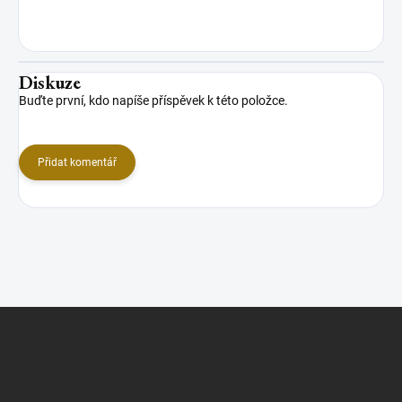
Diskuze
Buďte první, kdo napíše příspěvek k této položce.
Přidat komentář
Z
á
p
a
t