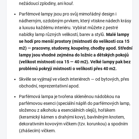
nežádoucí zplodiny, ani kouř.
Parfémové lampy jsou pro svůj mimořádný design i
nádherným, ozdobným prvkem, který vtiskne nádech krásy
a luxusu každému interiéru. Vybírat můžete z pestré
nabídky lamp různých velikostí, barev a stylů.
Malé lampy
se hodí pro menší prostory (místnosti do velikosti cca 15
m2) — pracovny, studovny, koupelny, chodby apod. Střední
lampy jsou vhodné zejména do ložnic a dětských pokojů
(velikost místnosti cca 15 — 40 m2). Velké lampy pak bez
problémů pokryjí místnosti o velikosti přes 40 m2.
Skvěle se vyjímají ve všech interiérech — od bytových, přes
obchodní, reprezentativní apod.
Parfémová lampa je tvořena skleněnou nádobkou na
parfémovou esenci (speciální náplň do parfémových lamp,
složenou z alkoholu a esenciálních olejů), hořákem
(keramický kámen s drahými kovy), bavlněným knotem,
dekorativním kovovým víčkem (tzv. korunkou) a spodním
(zhášecím) víčkem.