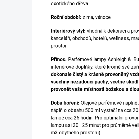
exotického dřeva
Roční období:
zima, vánoce
Interiérový styl:
vhodná k dekoraci a pro
kanceláří, obchodů, hotelů, wellness, ma
prostor
Přínos:
Parfémové lampy Ashleigh & Bur
interiérové doplňky, které kromě své zář
dokonale čistý a krásně provoněný vzd
všechny nežádoucí pachy, včetně škodliv
provonět vaše místnosti božskou a dlouh
Doba hoření:
Olejové parfémové náplně A
náplň o obsahu 500 ml vystačí na cca 20 
lampě cca 25 hodin. Pro optimální provo
lampu asi 20—25 minut pro průměrně velk
m3 obytného prostoru).