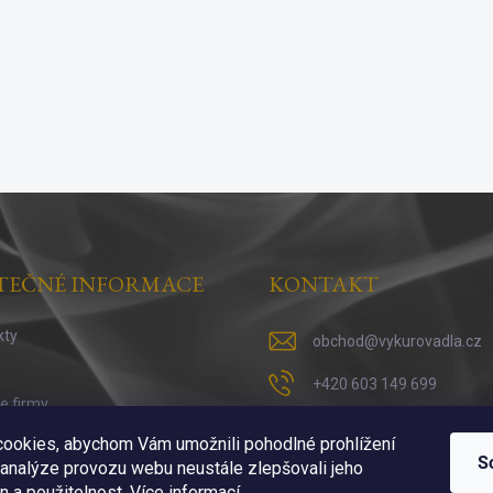
TEČNÉ INFORMACE
KONTAKT
kty
obchod
@
vykurovadla.cz
+420 603 149 699
ie firmy
https://www.facebook.co
 vykuřováni
ookies, abychom Vám umožnili pohodlné prohlížení
S
 analýze provozu webu neustále zlepšovali jeho
https://www.instagram.c
n a použitelnost.
Více informací