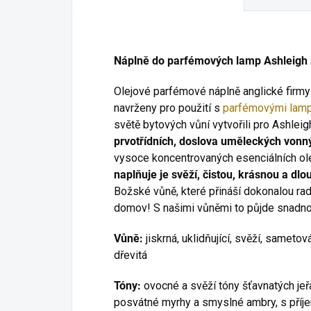
Náplně do parfémových lamp Ashleigh
Olejové parfémové náplně anglické firm
navrženy pro použití s
parfémovými lam
světě bytových vůní vytvořili pro Ashlei
prvotřídních, doslova uměleckých von
vysoce koncentrovaných esenciálních ol
naplňuje je svěží, čistou, krásnou a dlou
Božské vůně, které přináší dokonalou rado
domov! S našimi vůněmi to půjde snadno
Vůně:
jiskrná, uklidňující, svěží, sameto
dřevitá
Tóny:
ovocné a svěží tóny šťavnatých jeřab
posvátné myrhy a smyslné ambry, s příj