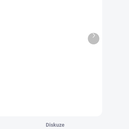
Velká parfémová lampa
FAIRY DUST
Další
produkt
1 500 Kč
Do košíku
ční
Pohádkové, tóny perleťově se
lesknoucí, zářivě stříbrné mozaiky,
m
umocněné magickými odstíny
duhového spektra. Okouzlující
ující
parfémová lampa z ručně
skládaných jemných, pastelově...
Diskuze