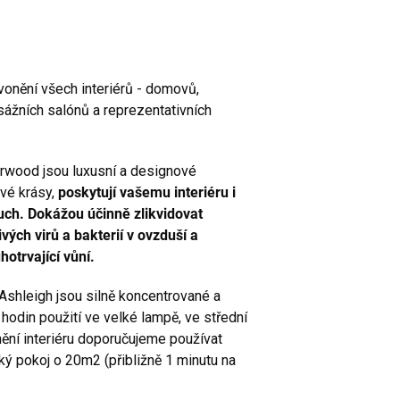
vonění všech interiérů - domovů,
sážních salónů a reprezentativních
wood jsou luxusní a designové
ivé krásy,
poskytují vašemu interiéru i
uch. Dokážou účinně zlikvidovat
ých virů a bakterií v ovzduší a
otrvající vůní.
shleigh jsou silně koncentrované a
hodin použití ve velké lampě, ve střední
nění interiéru doporučujeme používat
ý pokoj o 20m2 (přibližně 1 minutu na