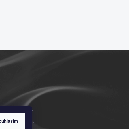
m/vykurovadla.cz/
ouhlasím
om/vykurovadla.cz/