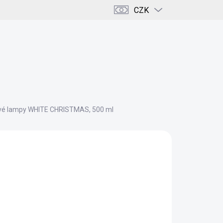
CZK
PRÁZDNÝ KOŠÍK
NÁKUPNÍ
KOŠÍK
ENCE
KRÁSA & DOMOV
KAMENY & KRYSTALY
vé lampy WHITE CHRISTMAS, 500 ml
+
Přidat do košíku