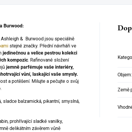
Dop
 a Burwood:
y Ashleigh & Burwood jsou speciálně
pami
stejné značky. Přední návrháři ve
gh
jedinečnou a velice pestrou kolekci
Katego
ných kompozic
. Rafinované složení
ejů
jemně parfémuje vaše interiéry,
hotrvající vůní, laskající vaše smysly.
Objem
:
st a potěšení. Milujte a pečujte o svůj
.
Země 
vá, sladce balzamická, pikantní, smyslná,
Vhodné
in, prohřívající sladké vanilky,
emně delikátním závěrem vůně