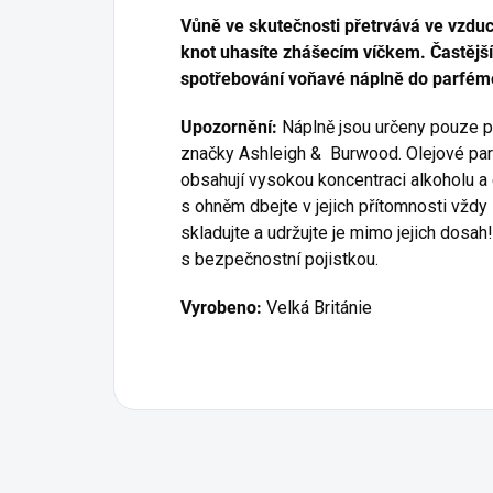
Vůně ve skutečnosti přetrvává ve vzduc
knot uhasíte zhášecím víčkem. Častějším
spotřebování voňavé náplně do parfém
Upozornění:
Náplně jsou určeny pouze p
značky Ashleigh & Burwood. Olejové parf
obsahují vysokou koncentraci alkoholu a e
s ohněm dbejte v jejich přítomnosti vždy
skladujte a udržujte je mimo jejich dosa
s bezpečnostní pojistkou.
Vyrobeno:
Velká Británie