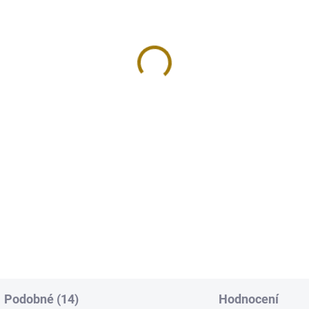
ká parfémová lampa
Velká parfémová lampa
ADISO
SHOOTING STAR
00 Kč
1 500 Kč
Do košíku
Do košíku
vá a zářící parfémová lampa v
Perfektní vánoční dárek i váno
ečném stříbrném designu,
dekorace. Oslnivá a zářící
rovaná hvězdnou noční
parfémová lampa v jedinečné
ou. Ohromující efekt zrcadlově
stříbrném designu, inspirovaná
cí střibřité mozaiky, doplňuje
hvězdnou noční oblohou. Ohrom
tní...
efekt zrcadlově...
Podobné (14)
Hodnocení