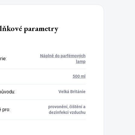
lňkové parametry
Náplně do parfémových
rie
:
lamp
500 ml
původu
:
Velká Británie
provonění, čištění a
 pro
:
dezinfekci vzduchu