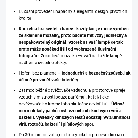
Luxusní provedení, nápadný a elegantní design, prvotřídní
kvalita!
Kouzelná hra světel a barev - každý kus je ručně vyroben
ze skleněné mozaiky, proto budete mít vždy jedinečný a
neopakovatelný originál. Vzorek na vaší lampě se tak
proto může poněkud lišit od vyobrazené ilustrační
fotografie.
Zrcadlová mozaika vytváří na každé lampě
nádherné světelné efekty.
Hoření bez plamene —
jednoduchý a bezpečný způsob, jak
účinně provonět vaše interiéry
Zatímco běžné osvěžovače vzduchu a prostorové spreje
vzduch v místnosti pouze parfémují, katalytické
osvěžovače ho kromě toho skutečně dezinfikují.
Účinně
ničí molekuly pachů, čistí vzduch od škodlivých virů a
bakterií. Výsledky klinických testů dokazují 99% úmrtnost
virů, roztočů, bakterií i plísňových spor.
Do 30 minut od zahájení katalytického procesu d
ochází