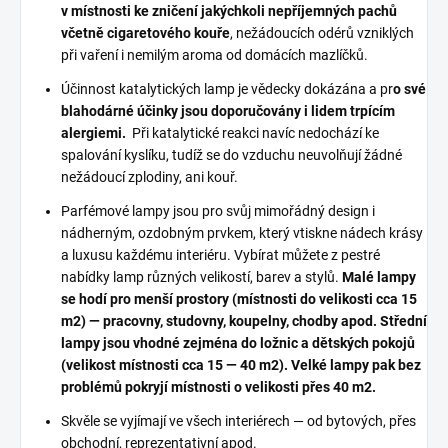
v místnosti ke zničení jakýchkoli nepříjemných pachů
včetně cigaretového kouře
, nežádoucích odérů vzniklých
při vaření i nemilým aroma od domácích mazlíčků.
Účinnost katalytických lamp je vědecky dokázána a pr
o své
blahodárné účinky jsou doporučovány i lidem trpícím
alergiemi.
Při katalytické reakci navíc nedochází ke
spalování kyslíku, tudíž se do vzduchu neuvolňují žádné
nežádoucí zplodiny, ani kouř.
Parfémové lampy jsou pro svůj mimořádný design i
nádherným, ozdobným prvkem, který vtiskne nádech krásy
a luxusu každému interiéru. Vybírat můžete z pestré
nabídky lamp různých velikostí, barev a stylů.
Malé lampy
se hodí pro menší prostory (místnosti do velikosti cca 15
m2) — pracovny, studovny, koupelny, chodby apod. Střední
lampy jsou vhodné zejména do ložnic a dětských pokojů
(velikost místnosti cca 15 — 40 m2). Velké lampy pak bez
problémů pokryjí místnosti o velikosti přes 40 m2.
Skvěle se vyjímají ve všech interiérech — od bytových, přes
obchodní, reprezentativní apod.