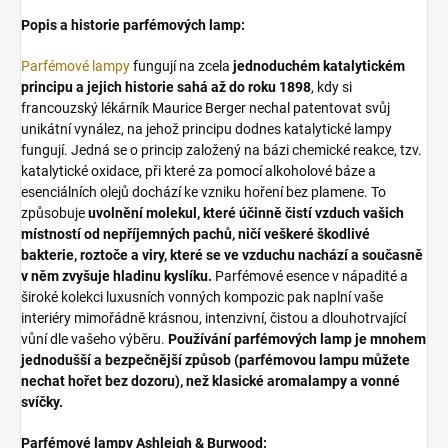
Popis a historie parfémových lamp:
Parfémové lampy
fungují na zcela
jednoduchém katalytickém
principu a jejich historie sahá až do roku 1898
, kdy si
francouzský lékárník Maurice Berger nechal patentovat svůj
unikátní vynález, na jehož principu dodnes katalytické lampy
fungují. Jedná se o princip založený na bázi chemické reakce, tzv.
katalytické oxidace, při které za pomocí alkoholové báze a
esenciálních olejů dochází ke vzniku hoření bez plamene. To
způsobuje
uvolnění molekul, které účinně čistí vzduch vašich
místností od nepříjemných pachů, ničí veškeré škodlivé
bakterie, roztoče a viry, které se ve vzduchu nachází a současně
v něm zvyšuje hladinu kyslíku.
Parfémové esence v nápadité a
široké kolekci luxusních vonných kompozic pak naplní vaše
interiéry mimořádně krásnou, intenzivní, čistou a dlouhotrvající
vůní dle vašeho výběru.
Používání parfémových lamp je mnohem
jednodušší a bezpečnější způsob (parfémovou lampu můžete
nechat hořet bez dozoru), než klasické aromalampy a vonné
svíčky.
Parfémové lampy Ashleigh & Burwood: