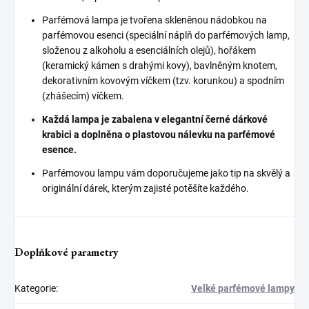
Parfémová lampa je tvořena skleněnou nádobkou na
parfémovou esenci (speciální náplň do parfémových lamp,
složenou z alkoholu a esenciálních olejů), hořákem
(keramický kámen s drahými kovy), bavlněným knotem,
dekorativním kovovým víčkem (tzv. korunkou) a spodním
(zhášecím) víčkem.
Každá lampa je zabalena v elegantní černé dárkové
krabici a doplněna o plastovou nálevku na parfémové
esence.
Parfémovou lampu vám doporučujeme jako tip na skvělý a
originální dárek, kterým zajisté potěšíte každého.
Doplňkové parametry
Kategorie
:
Velké parfémové lampy