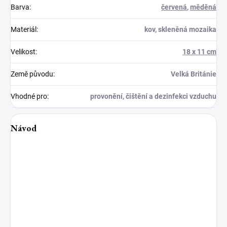
Barva
:
červená
,
měděná
Materiál
:
kov, skleněná mozaika
Velikost
:
18 x 11 cm
Země původu
:
Velká Británie
Vhodné pro
:
provonění, čištění a dezinfekci vzduchu
Návod