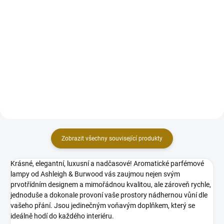
Do košíku
Do košíku
Nádherná, sofistikovaná a
Úvodní levandulové akordy
složitá, tak se dá popsat vonná
naplní váš prostor svěží
kompozice Bergamot & Oud. Je
květinovou vůní plnou čistoty a
určená všem, kdo milují luxusní a
energie.Jemný bylinkový nádech
neotřelé vůně. Velmi vzácný oud
eucalyptu a tea tree příjemně
(agarové dřevo) si vás...
chladí a otevírá prostor pro...
Zobrazit všechny související produkty
Krásné, elegantní, luxusní a nadčasové! Aromatické parfémové
lampy od Ashleigh & Burwood vás zaujmou nejen svým
prvotřídním designem a mimořádnou kvalitou, ale zároveň rychle,
jednoduše a dokonale provoní vaše prostory nádhernou vůní dle
vašeho přání. Jsou jedinečným voňavým doplňkem, který se
ideálně hodí do každého interiéru.