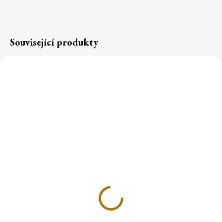
Související produkty
Náplň do parfémové
Náplň do parfémové
lampy BERGAMOT &
lampy LEVANDULE
OUD 500ml
500ml
470 Kč
470 Kč