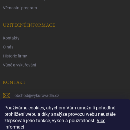
Věrnostní program
UŽITEČNÉ INFORMACE
Kontakty
O nás
Historie firmy
Vůně a vykuřováni
KONTAKT
obchod
@
vykurovadla.cz
+420 603 149 699
Používáme cookies, abychom Vám umožnili pohodlné
prohlížení webu a díky analýze provozu webu neustále
https://www.facebook.com/vykurovadla.cz/
zlepšovali jeho funkce, výkon a použitelnost.
Více
informací
https://www.instagram.com/vykurovadla.cz/