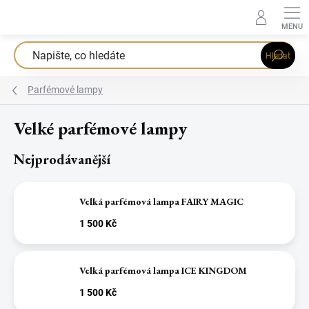
Přejít
na
obsah
Hledat
Parfémové lampy
Velké parfémové lampy
Nejprodávanější
Velká parfémová lampa FAIRY MAGIC
1 500 Kč
Velká parfémová lampa ICE KINGDOM
1 500 Kč