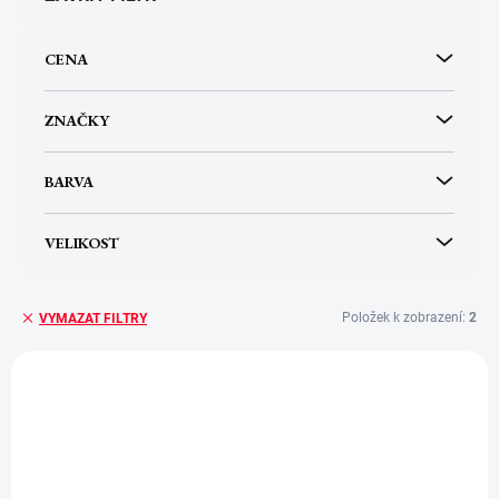
d
u
CENA
k
t
ů
ZNAČKY
BARVA
VELIKOST
Položek k zobrazení:
2
VYMAZAT FILTRY
V
ý
p
i
s
p