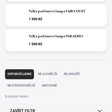
Velká parfémová lampa FAIRY DUST
1 500 Kč
Velká parfémová lampa PARADISO
1 500 Kč
Ř
a
DOPORUČUJEME
NEJLEVNĚJŠÍ
NEJDRAŽŠÍ
z
e
NEJPRODÁVANĚJŠÍ
ABECEDNĚ
n
í
2
položek celkem
p
r
ZAVŘÍT FILTR
o