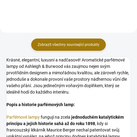
eucalyptu a tea tree příjemně
růže a rozkvetlých fialek.
chladí a otevírá prostor pro...
Pomerančové květy dodávají...
Zobrazit všechny související produkty
Krásné, elegantní, luxusní a nadčasové! Aromatické parfémové
lampy od Ashleigh & Burwood vás zaujmou nejen svým
prvotřídním designem a mimořádnou kvalitou, ale zároveň rychle,
jednoduše a dokonale provoní vaše prostory nádhernou vůní dle
vašeho přání. Jsou jedinečným voňavým doplňkem, který se
ideálně hodí do každého interiéru.
Popis a historie parfémových lamp:
Parfémové lampy
fungují na zcela
jednoduchém katalytickém
principu a jejich historie sahá až do roku 1898
, kdy si
francouzský lékárník Maurice Berger nechal patentovat svůj
unikátní vynález, na jehož principu dodnes katalytické lampy