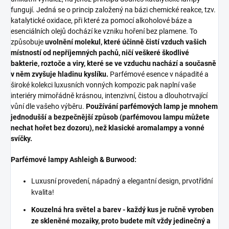
fungují. Jedná se o princip založený na bázi chemické reakce, tzv.
katalytické oxidace, při které za pomocí alkoholové báze a
esenciálních olejů dochází ke vzniku hoření bez plamene. To
způsobuje
uvolnění molekul, které účinně čistí vzduch vašich
místností od nepříjemných pachů, ničí veškeré škodlivé
bakterie, roztoče a viry, které se ve vzduchu nachází a současně
v něm zvyšuje hladinu kyslíku.
Parfémové esence v nápadité a
široké kolekci luxusních vonných kompozic pak naplní vaše
interiéry mimořádně krásnou, intenzivní, čistou a dlouhotrvající
vůní dle vašeho výběru.
Používání parfémových lamp je mnohem
jednodušší a bezpečnější způsob (parfémovou lampu můžete
nechat hořet bez dozoru), než klasické aromalampy a vonné
svíčky.
Parfémové lampy Ashleigh & Burwood:
Luxusní provedení, nápadný a elegantní design, prvotřídní
kvalita!
Kouzelná hra světel a barev - každý kus je ručně vyroben
ze skleněné mozaiky, proto budete mít vždy jedinečný a