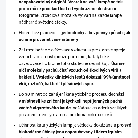
neopakovatelný originál. Vzorek na vaší lampě se tak
proto může poněkud lišit od vyobrazené ilustrační
fotografie.
Zrcadlová mozaika vytváří na každé lampě
nádherné světelné efekty.
Hoření bez plamene —
jednoduchý a bezpečný způsob, jak
účinně provonět vaše interiéry
Zatímco běžné osvěžovače vzduchu a prostorové spreje
vzduch v místnosti pouze parfémují, katalytické
osvěžovače ho kromě toho skutečně dezinfikují.
Účinně
ničí molekuly pachů, čistí vzduch od škodlivých virů a
bakterií. Výsledky klinických testů dokazují 99% úmrtnost
virů, roztočů, bakterií i plísňových spor.
Do 30 minut od zahájení katalytického procesu d
ochází
v místnosti ke zničení jakýchkoli nepříjemných pachů
včetně cigaretového kouře
, nežádoucích odérů vzniklých
při vaření i nemilým aroma od domácích mazlíčků.
Účinnost katalytických lamp je vědecky dokázána a pr
o své
blahodárné účinky jsou doporučovány i lidem trpícím