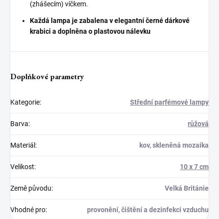
(zhášecím) víčkem.
Každá lampa je zabalena v elegantní černé dárkové
krabici a doplněna o plastovou nálevku
Doplňkové parametry
Kategorie
:
Střední parfémové lampy
Barva
:
růžová
Materiál
:
kov, skleněná mozaika
Velikost
:
10 x 7 cm
Země původu
:
Velká Británie
Vhodné pro
:
provonění, čištění a dezinfekci vzduchu