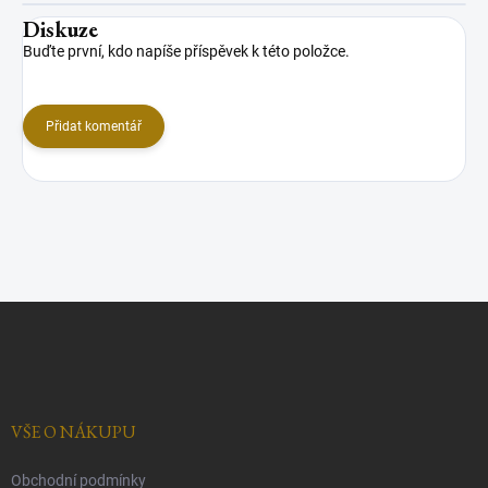
Diskuze
Buďte první, kdo napíše příspěvek k této položce.
Přidat komentář
Z
á
p
a
t
í
VŠE O NÁKUPU
Obchodní podmínky