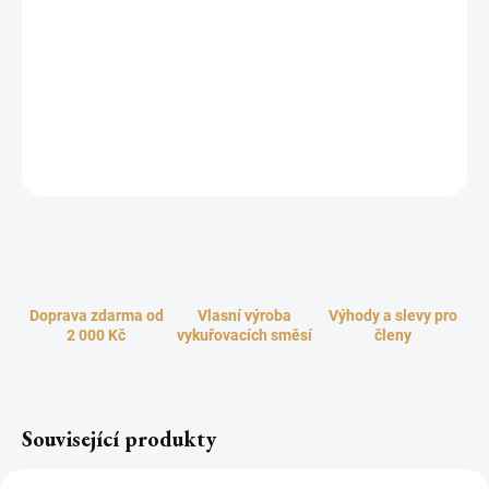
hezké. Tato něžná a elegantní skleněná lampa s jemným pastelově
růžovým a bílým dekorem působí křehkým a romantickým
dojmem. Vtiskne vašemu interiéru láskyplný nádech v hyggie
stylu. Skvěle se hodí, jako dárek pro všechna ženská pohlaví.
Krásně, rychle a intenzivně provoní všechny prostory nádhernou
vůní dle vašeho výběru.
ZEPTAT SE
HLÍDAT
Doprava zdarma od
Vlasní výroba
Výhody a slevy pro
2 000 Kč
vykuřovacích směsí
členy
Související produkty