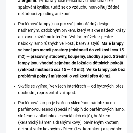
alergiemi.
Při katalytické reakci navíc nedochází ke
spalování kyslíku, tudíž se do vzduchu neuvolňují žádné
nežádoucí zplodiny, ani kouř.
Parfémové lampy jsou pro svůj mimořádný design i
nádherným, ozdobným prvkem, který vtiskne nádech krásy
a luxusu každému interiéru. Vybírat můžete z pestré
nabídky lamp různých velikostí, barev a stylů.
Malé lampy
se hodí pro menší prostory (místnosti do velikosti cca 15
m2) — pracovny, studovny, koupelny, chodby apod. Střední
lampy jsou vhodné zejména do ložnic a dětských pokojů
(velikost místnosti cca 15 — 40 m2). Velké lampy pak bez
problémů pokryjí místnosti o velikosti přes 40 m2.
Skvěle se vyjímají ve všech interiérech — od bytových, přes
obchodní, reprezentativní apod.
Parfémová lampa je tvořena skleněnou nádobkou na
parfémovou esenci (speciální náplň do parfémových lamp,
složenou z alkoholu a esenciálních olejů), hořákem
(keramický kámen s drahými kovy), bavlněným knotem,
dekorativním kovovým víčkem (tzv. korunkou) a spodním