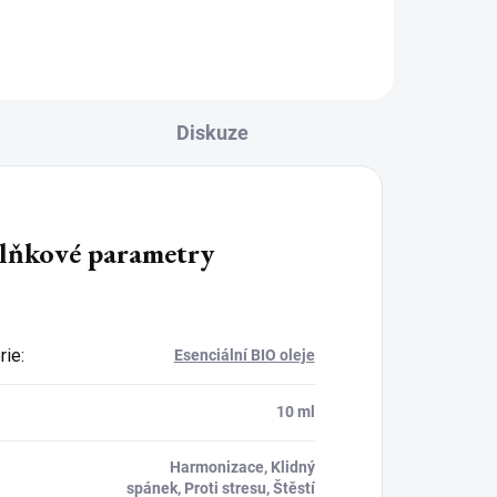
černou glazurou a kalíškem v barvě
zlaté. Skvěle...
Diskuze
lňkové parametry
rie
:
Esenciální BIO oleje
10 ml
Harmonizace, Klidný
spánek, Proti stresu, Štěstí