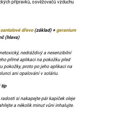
ckých přípravků, osvěžovačů vzduchu
:
santalové dřevo
(základ) +
geranium
č (hlava)
netoxický, nedráždivý a nesenzibilní
jeho přímé aplikaci na pokožku před
u pokožky, proto po jeho aplikaci na
unci ani opalování v soláriu.
 tip
 radosti si nakapejte pár kapiček oleje
hřejte a několik minut vůni inhalujte.