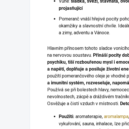
Vůně:
sladká, svěží, šťavnatá, ovo
projasňující
Pomeranč vnáší hřejivé pocity poho
okamžiky a slavnostní chvíle. Ideál
a zimy, adventu a Vánoce.
Hlavním přínosem tohoto sladce vonícího 
na nervovou soustavu.
Přináší pocity do
psychiku, tiší rozbouřenou mysl i emoce
a napětí, doplňuje a posiluje životní ene
použítí pomerančového oleje je vhodné p
a imunitní systém, rozveseluje, napo
Používá se při bolestech hlavy, nemocec
nevolnostech, zácpě a dráždivém tračníku
Osvěžuje a čistí vzduch v místnosti.
Deto
Použití:
aromaterapie,
aromalampa
vykuřování, sauna, inhalace, lze při