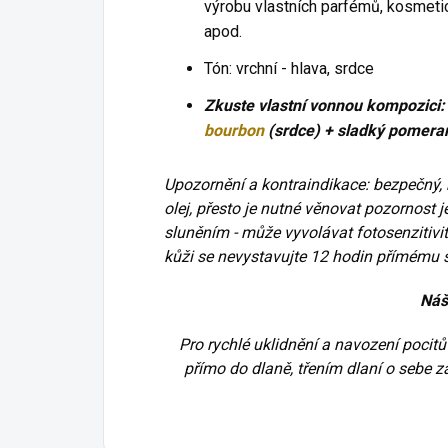
výrobu vlastních parfémů, kosmeti
apod.
Tón: vrchní - hlava, srdce
Zkuste vlastní vonnou kompozici
bourbon
(srdce) + sladký pomeran
Upozornění a kontraindikace: bezpečný, 
olej, přesto je nutné věnovat pozornost 
sluněním - může vyvolávat fotosenzitivit
kůži se nevystavujte 12 hodin přímému sl
Náš
Pro rychlé uklidnění a navození pocitů
přímo do dlaně, třením dlaní o sebe za