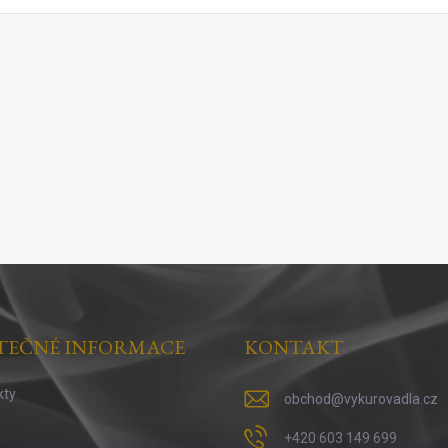
TEČNÉ INFORMACE
KONTAKT
kty
obchod
@
vykurovadla.cz
+420 603 149 699