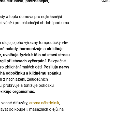
Užití
:
cně citrusová, povznášející,
dy a tepla domova pro nejkrásnější
ní vůně i pro chladnější období podzimu
oleje je jeho výrazný terapeutický vliv
bré nálady, harmonizuje a uklidňuje
, uvolňuje fyzické tělo od stavů stresu
rgii při stavech vyčerpání.
Bezpečné
ro zklidnění malých dětí.
Posiluje nervy
máhá odpočinku a klidnému spánku
.
h z nachlazení, žaludečních
, prokrvuje a tonizuje pokožku.
xikuje organismus.
, vonné difuzéry,
aroma náhrdelník
,
dávat do koupelí, masážních olejů, na