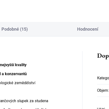
osvěžovač vzduchu a vkusná
ou atmosféru. Lampa v
bytová...
ntním stylu a vkusně...
Podobné (15)
Hodnocení
Dop
nejvyšší kvality
d a konzervantů
Katego
ologické zemědělství
Objem
:
rančových slupek za studena