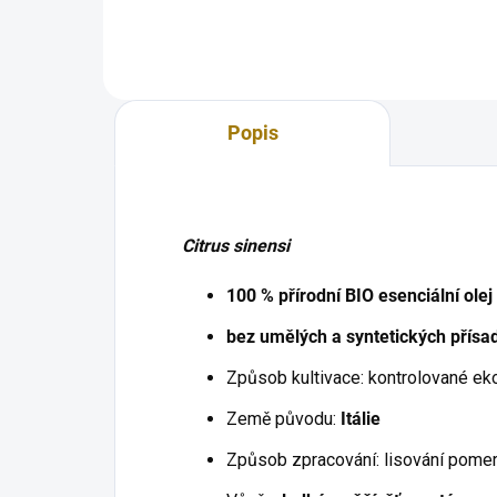
bílou glazurou a kalíškem v barvě
útuln
zlaté. Skvěle se...
elega
Popis
Citrus sinensi
100 % přírodní BIO esenciální olej 
bez umělých a syntetických přísa
Způsob kultivace: kontrolované ek
Země původu:
Itálie
Způsob zpracování: lisování pome