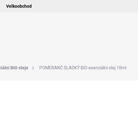
Velkoobchod
ledat
ADIDELNICE
POMŮCKY
VONNÉ TYČINKY
VŮNĚ & ES
iální BIO oleje
POMERANČ SLADKÝ BIO esenciální olej 10ml
ní
147 Kč
121,49 Kč bez DPH
Měrná
SKLADEM
cena:
−