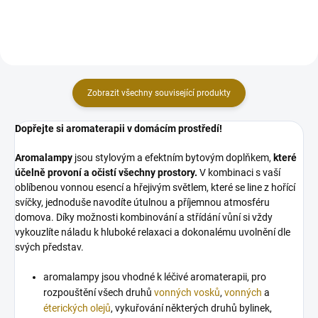
dodat? Při vykuřování této...
vykuřování jemné,...
Zobrazit všechny související produkty
Dopřejte si aromaterapii v domácím prostředí!
Aromalampy
jsou stylovým a efektním bytovým doplňkem,
které
účelně provoní a očistí všechny prostory.
V kombinaci s vaší
oblíbenou vonnou esencí a hřejivým světlem, které se line z hořící
svíčky, jednoduše navodíte útulnou a příjemnou atmosféru
domova. Díky možnosti kombinování a střídání vůní si vždy
vykouzlíte náladu k hluboké relaxaci a dokonalému uvolnění dle
svých představ.
aromalampy jsou vhodné k léčivé aromaterapii, pro
rozpouštění všech druhů
vonných vosků
,
vonných
a
éterických olejů
, vykuřování některých druhů bylinek,