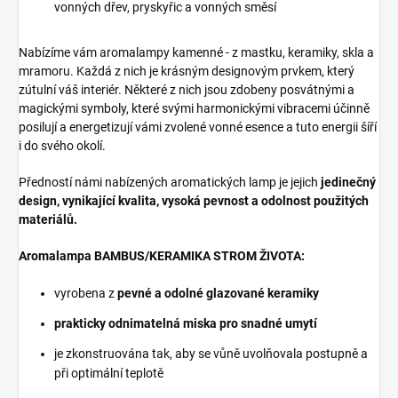
vonných dřev, pryskyřic a vonných směsí
Nabízíme vám aromalampy kamenné - z mastku, keramiky, skla a
mramoru. Každá z nich je krásným designovým prvkem, který
zútulní váš interiér. Některé z nich jsou zdobeny posvátnými a
magickými symboly, které svými harmonickými vibracemi účinně
posilují a energetizují vámi zvolené vonné esence a tuto energii šíří
i do svého okolí.
Předností námi nabízených aromatických lamp je jejich
jedinečný
design, vynikající kvalita, vysoká pevnost a odolnost použitých
materiálů.
Aromalampa BAMBUS/KERAMIKA STROM ŽIVOTA:
vyrobena z
pevné a odolné
glazované keramiky
prakticky odnimatelná miska pro snadné umytí
je zkonstruována tak, aby se vůně uvolňovala postupně a
při optimální teplotě