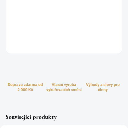
Krásné spojení dřeva bambusu a glazované keramiky v kombinaci
s vaší oblíbenou vonnou esencí dodá vašemu domovu příjemnou a
útulnou atmosféru. Lampa v elegantním stylu a vkusně doplní
jakýkoliv interiér. Vysoká a pevná aromalampa se skvěle hodí pro
všechny vonné a esenciální oleje, vosky a k vykuřování některých
druhů pryskyřic, dřev i bylin.
ZEPTAT SE
HLÍDAT
Doprava zdarma od
Vlasní výroba
Výhody a slevy pro
2 000 Kč
vykuřovacích směsí
členy
Související produkty