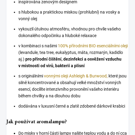
inspirována zenovým designem
s hlubokou a praktickou miskou (prohlubní) na vosky a
vonný olej
vykouzlí útulnou atmosféru, vhodnou pro chvíle vašeho
dokonalého odpočinku a hluboké relaxace
v kombinaci s našimi
100% přírodními BIO esenciálními oleji
(levandule, tea tree, eukalyptus, máta, rozmarýn, kadidlo
aj.)
pro přírodní čištění, dezinfekci a osvěžení vzduchu
v místnosti od virů, bakterií a plísní
s originálními
vonnými oleji Ashleigh & Burwood,
které jsou
silně koncentrované a obsahují velké množství vonných
esencí, docílíte intenzivního provonění vašeho interiéru
během chvilky a na dlouhou dobu
dodávána v luxusní černé a zlatě zdobené dárkové krabici
Jak používat aromalampu?
Do misky v horní části lampy nalijte teplou vodu a do ní cca