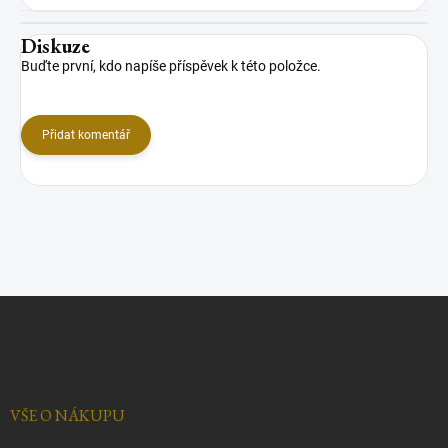
Diskuze
Buďte první, kdo napíše příspěvek k této položce.
Přidat komentář
Z
á
p
a
t
í
VŠE O NÁKUPU