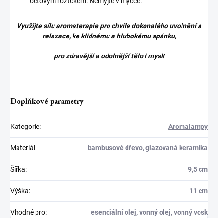
octovým roztokem. Nemyjte v myčce.
Využijte sílu aromaterapie pro chvíle dokonalého uvolnění a
relaxace, ke klidnému a hlubokému spánku,
pro zdravější a odolnější tělo i mysl!
Doplňkové parametry
Kategorie
:
Aromalampy
Materiál
:
bambusové dřevo, glazovaná keramika
Šířka
:
9,5 cm
Výška
:
11 cm
Vhodné pro
:
esenciální olej, vonný olej, vonný vosk