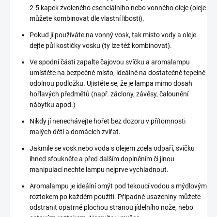
2-5 kapek zvoleného esenciálního nebo vonného oleje (oleje
můžete kombinovat dle vlastní libosti).
Pokud jí používáte na vonný vosk, tak místo vody a oleje
dejte půl kostičky vosku (ty lze též kombinovat).
Ve spodní části zapalte čajovou svíčku a aromalampu
umístěte na bezpečné místo, ideálně na dostatečně tepelně
odolnou podložku. Ujistěte se, že je lampa mimo dosah
hořlavých předmětů (např. záclony, závěsy, čalounění
nábytku apod.)
Nikdy jí nenechávejte hořet bez dozoru v přítomnosti
malých dětí a domácích zvířat.
Jakmile se vosk nebo voda s olejem zcela odpaří, svíčku
ihned sfoukněte a před dalším doplněním či jinou
manipulací nechte lampu nejprve vychladnout.
Aromalampu je ideální omýt pod tekoucí vodou s mýdlovým
roztokem po každém použití. Případné usazeniny můžete
odstranit opatrně plochou stranou jídelního nože, nebo