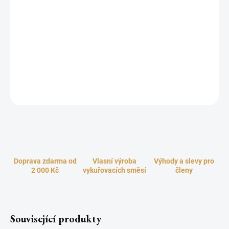
cena:
−
+
Přidat do košíku
Bylina Máta se používala k léčebným účelům v Egyptě, v Řecku, v
Římě a v Asii. Její svěží vůně pročišťuje a ozdravuje. Zvyšuje
koncentraci a vitalitu.
ZEPTAT SE
HLÍDAT
Doprava zdarma od
Vlasní výroba
Výhody a slevy pro
2 000 Kč
vykuřovacích směsí
členy
Související produkty