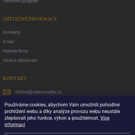
Věrnostní program
UŽITEČNÉ INFORMACE
Kontakty
O nás
Historie firmy
Vůně a vykuřováni
KONTAKT
obchod
@
vykurovadla.cz
+420 603 149 699
Používáme cookies, abychom Vám umožnili pohodlné
prohlížení webu a díky analýze provozu webu neustále
https://www.facebook.com/vykurovadla.cz/
zlepšovali jeho funkce, výkon a použitelnost.
Více
informací
https://www.instagram.com/vykurovadla.cz/