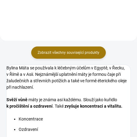
parafínu, který 100 % vyhoří.
Úžasné propojení vykuřování a
léčení čaker. Vhodná pro pálení
všech druhů...
Zobrazit všechny související produkty
Bylina Máta se používala k léčebným účelům v Egyptě, v Řecku,
v Římě a v Asii. Nejznámější uplatnění máty je formou čaje při
žaludečních a střevních potížích a také ve formě éterického oleje
při nachlazení.
Svěží vůně
máty je známa asi každému. Slouží jako kuřidlo
k pročištění a ozdravení
. Také
zvyšuje koncentraci a vitalitu.
Koncentrace
Ozdravení