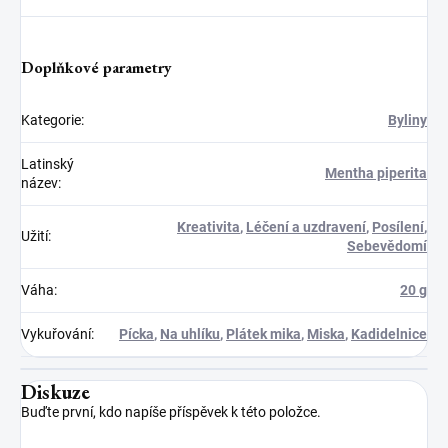
Doplňkové parametry
Kategorie
:
Byliny
Latinský
Mentha piperita
název
:
Kreativita
,
Léčení a uzdravení
,
Posílení
,
Užití
:
Sebevědomí
Váha
:
20 g
Vykuřování
:
Pícka
,
Na uhlíku
,
Plátek mika
,
Miska
,
Kadidelnice
Diskuze
Buďte první, kdo napíše příspěvek k této položce.