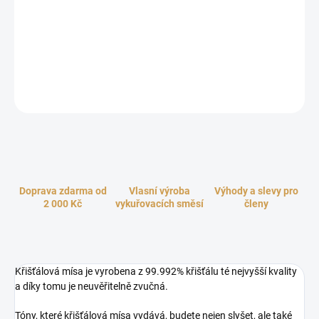
křišťálové mísy je velmi čistý a působí relaxačně pro celý náš
organismus. Křišťálová mísa slouží k očistě prostoru, meditaci,
léčení, zvukové terapii, harmonizaci čaker a aury. Zpívající mísy
sloužily již od poloviny 3 tisíciletí př.n.l. k léčení neduhů těla a mysli.
Křišťálové mísy nabízíme v sedmi tónech.
ZEPTAT SE
HLÍDAT
Doprava zdarma od
Vlasní výroba
Výhody a slevy pro
2 000 Kč
vykuřovacích směsí
členy
Křišťálová mísa je vyrobena z 99.992% křišťálu té nejvyšší kvality
a díky tomu je neuvěřitelně zvučná.
Tóny, které křišťálová mísa vydává, budete nejen slyšet, ale také