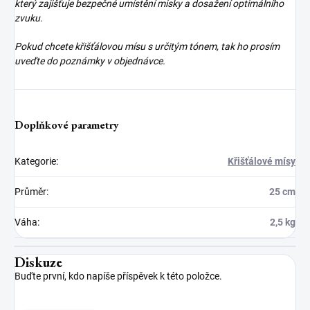
který zajišťuje bezpečné umístění misky a dosažení optimálního
zvuku.
Pokud chcete křišťálovou mísu s určitým tónem, tak ho prosím
uveďte do poznámky v objednávce.
Doplňkové parametry
Kategorie
:
Křišťálové mísy
Průměr
:
25 cm
Váha
:
2,5 kg
Diskuze
Buďte první, kdo napíše příspěvek k této položce.