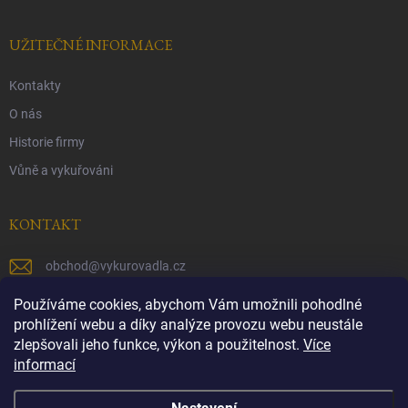
UŽITEČNÉ INFORMACE
Kontakty
O nás
Historie firmy
Vůně a vykuřováni
KONTAKT
obchod
@
vykurovadla.cz
+420 603 149 699
Používáme cookies, abychom Vám umožnili pohodlné
prohlížení webu a díky analýze provozu webu neustále
https://www.facebook.com/vykurovadla.cz/
zlepšovali jeho funkce, výkon a použitelnost.
Více
informací
https://www.instagram.com/vykurovadla.cz/