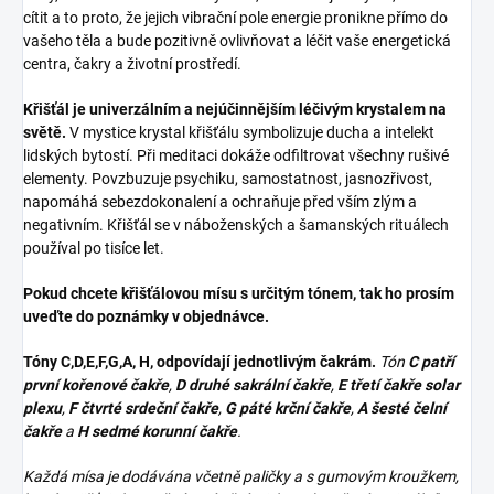
cítit a to proto, že jejich vibrační pole energie pronikne přímo do
vašeho těla a bude pozitivně ovlivňovat a léčit vaše energetická
centra, čakry a životní prostředí.
Křišťál je univerzálním a nejúčinnějším léčivým krystalem na
světě.
V mystice krystal křišťálu symbolizuje ducha a intelekt
lidských bytostí. Při meditaci dokáže odfiltrovat všechny rušivé
elementy. Povzbuzuje psychiku, samostatnost, jasnozřivost,
napomáhá sebezdokonalení a ochraňuje před vším zlým a
negativním. Křišťál se v náboženských a šamanských rituálech
používal po tisíce let.
Pokud chcete křišťálovou mísu s určitým tónem, tak ho prosím
uveďte do poznámky v objednávce.
Tóny C,D,E,F,G,A, H, odpovídají jednotlivým čakrám.
Tón
C patří
první kořenové čakře
,
D druhé sakrální čakře
,
E třetí čakře solar
plexu
,
F čtvrté srdeční čakře
,
G páté krční čakře
,
A šesté čelní
čakře
a
H sedmé korunní čakře
.
Každá mísa je dodávána včetně paličky a s gumovým kroužkem,