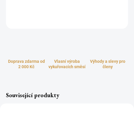
olej do prostoru. Praktická alternativa aromalampy. Vůni lze
obnovovat dle potřeby.
ZEPTAT SE
HLÍDAT
Doprava zdarma od
Vlasní výroba
Výhody a slevy pro
2 000 Kč
vykuřovacích směsí
členy
Související produkty