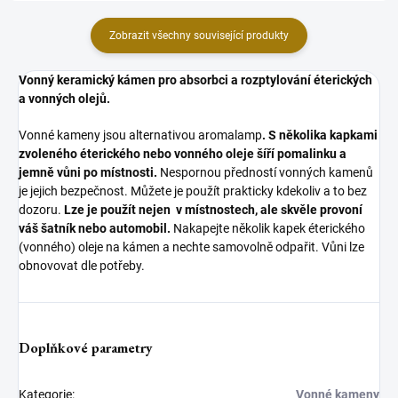
Zobrazit všechny související produkty
Vonný keramický kámen pro absorbci a rozptylování éterických
a vonných olejů.
Vonné kameny jsou alternativou aromalamp
.
S několika kapkami
zvoleného éterického nebo vonného oleje šíří pomalinku a
jemně vůni po místnosti.
Nespornou předností vonných kamenů
je jejich bezpečnost. Můžete je použít prakticky kdekoliv a to bez
dozoru.
Lze je použít nejen v místnostech, ale skvěle provoní
váš šatník nebo automobil.
Nakapejte několik kapek éterického
(vonného) oleje na kámen a nechte samovolně odpařit. Vůni lze
obnovovat dle potřeby.
Doplňkové parametry
Kategorie
:
Vonné kameny