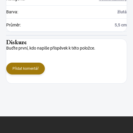
Barva
:
žlutá
Průměr
:
5,5 cm
Diskuze
Buďte první, kdo napíše příspěvek k této položce.
Přidat komentář
Z
á
p