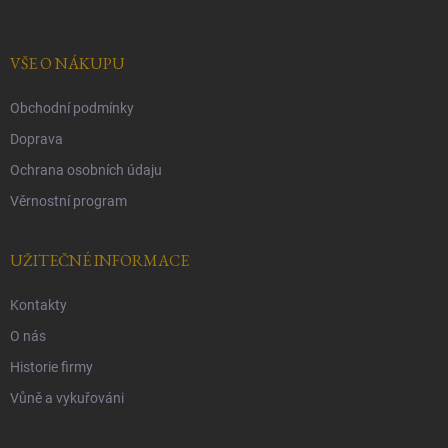
a
t
í
VŠE O NÁKUPU
Obchodní podmínky
Doprava
Ochrana osobních údaju
Věrnostní program
UŽITEČNÉ INFORMACE
Kontakty
O nás
Historie firmy
Vůně a vykuřováni