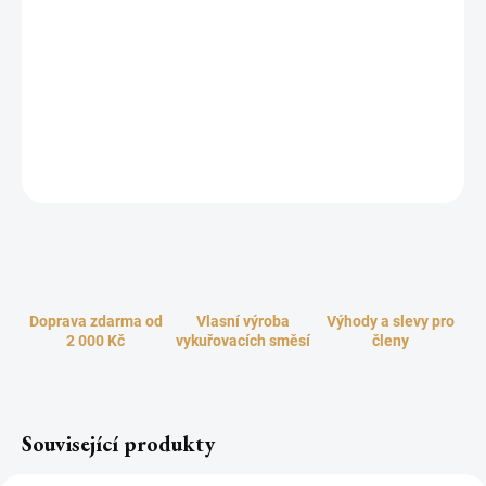
Jak voní Vánoce? S naším vonným olejem Vánoční Zlato, jako
pohádka! Tento kouzelný olej vytvoří atmosféru, která vám přinese
radost a pohodu během svátečního období. Stačí jen pár kapek
tohoto oleje přidat do vaší aromalampy a nechat se unést do
světa vánočního kouzla. Perfektní doplněk pro váš domov, který
navodí vánoční náladu.
ZEPTAT SE
HLÍDAT
Doprava zdarma od
Vlasní výroba
Výhody a slevy pro
2 000 Kč
vykuřovacích směsí
členy
Související produkty