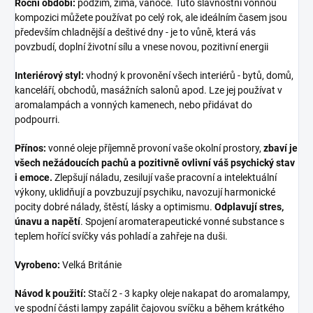
Roční období:
podzim, zima, vánoce. Tuto slavnostní vonnou
kompozici můžete používat po celý rok, ale ideálním časem jsou
především chladnější a deštivé dny - je to vůně, která vás
povzbudí, doplní životní sílu a vnese novou, pozitivní energii
Interiérový styl:
vhodný k provonění všech interiérů - bytů, domů,
kanceláří, obchodů, masážních salonů apod. Lze jej používat v
aromalampách a vonných kamenech, nebo přidávat do
podpourri.
Přínos:
vonné oleje příjemně provoní vaše okolní prostory,
zbaví je
všech nežádoucích pachů a pozitivně ovlivní váš psychický stav
i emoce.
Zlepšují náladu, zesilují vaše pracovní a intelektuální
výkony, uklidňují a povzbuzují psychiku, navozují harmonické
pocity dobré nálady, štěstí, lásky a optimismu.
Odplavují stres,
únavu a napětí
. Spojení aromaterapeutické vonné substance s
teplem hořící svíčky vás pohladí a zahřeje na duši.
Vyrobeno:
Velká Británie
Návod k použití:
Stačí 2 - 3 kapky oleje nakapat do aromalampy,
ve spodní části lampy zapálit čajovou svíčku a během krátkého