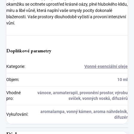
okamžiku se ocitnete uprostřed krásné oázy, plné hlubokého klidu,
míru a libé vůně, která naplní vaše smysly pocity dokonalé
blaženosti. Vaše prostory dlouhodobě vyčistí a provoní intenzivní
vůní.
Doplňkové parametry
Kategorie
:
Vonné esenciální oleje
Objem
:
10 ml
Vhodné
vánoce, aromaterapii, provonění prostor, výrobu
pro
:
svíček, vonných vosků, difuzérů
aromalampa, vonný kámen, aroma náhrdelník,
Vykuřování
:
difuzér