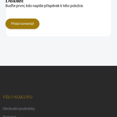
Diskuze
Buďte první, kdo napíše příspěvek k této položce.
Přidat komentář
Z
á
p
a
t
í
VŠE O NÁKUPU
Obchodní podmínky
Doprava