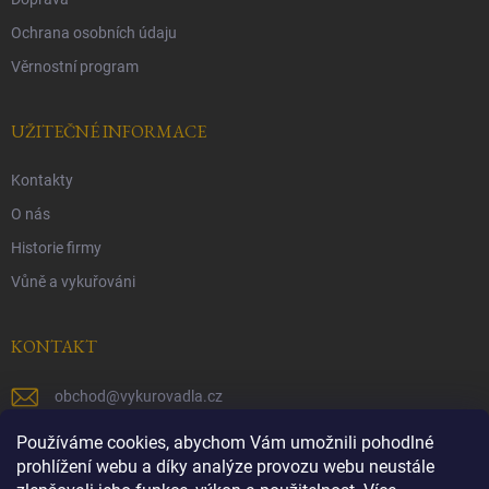
Ochrana osobních údaju
Věrnostní program
UŽITEČNÉ INFORMACE
Kontakty
O nás
Historie firmy
Vůně a vykuřováni
KONTAKT
obchod
@
vykurovadla.cz
+420 603 149 699
Používáme cookies, abychom Vám umožnili pohodlné
prohlížení webu a díky analýze provozu webu neustále
https://www.facebook.com/vykurovadla.cz/