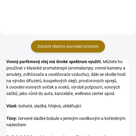
s řetízky jsou vyrobeny z kvalitní...
Zobrazit všechny související produkty
Vonný parfémový olej má široké spektrum využití.
Můžete ho
používat v klasické aromaterapii (aromalampy, vonné kameny a
amulety, zvlhčovače a osvěžovače vzduchu), dále se skvěle hodí
na výrobu difuzérů, koupelových olejů, prostorových sprejů,
k ovonění vonných svíček a vosků, výrobě potpourri, vonných
sáčků, jako vůně do auta, kanceláře, wellness center apod.
Vůně:
bohatá, sladká, hřejivá, uklidňující
Tóny:
červené sladké bobule s jemným vanilkovým a kořeněným
nádechem