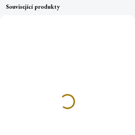
Související produkty
Vonný esenciální olej
Vonný esenciální olej
ANTIQUE ROSE
SEA BREEZE
175 Kč
175 Kč
Do košíku
Do košíku
Luxusní vonný olej Antická růže
Luxusní vonný olej do
do aromalampy je ztělesněním
aromalampy s autentickými,