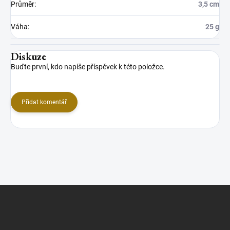
Průměr
:
3,5 cm
Váha
:
25 g
Diskuze
Buďte první, kdo napíše příspěvek k této položce.
Přidat komentář
Z
á
p
a