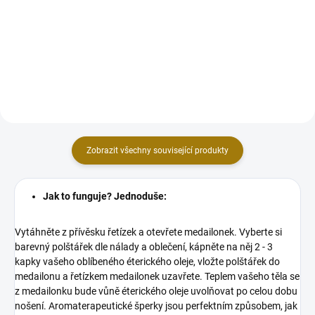
lásky, něhy a romantiky. Delikátní,
svěžími a čistými tóny mořského
decentní a velice jemné květinové
vzduchu, slané mlhy a vůně
aroma je autentickou kopií
oceánu vás při vykuřování
rozkvetlé růžové...
přenese do slunečných
přímořských oblastí,...
Zobrazit všechny související produkty
Jak to funguje? Jednoduše:
Vytáhněte z přívěsku řetízek a otevřete medailonek. Vyberte si
barevný polštářek dle nálady a oblečení, kápněte na něj 2 - 3
kapky vašeho oblíbeného éterického oleje, vložte polštářek do
medailonu a řetízkem medailonek uzavřete. Teplem vašeho těla se
z medailonku bude vůně éterického oleje uvolňovat po celou dobu
nošení. Aromaterapeutické šperky jsou perfektním způsobem, jak