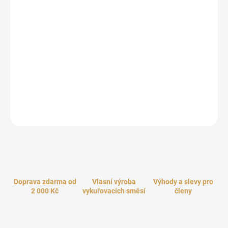
cena:
−
+
Přidat do košíku
Aromaterapie jednoduše a snadno po celý den, to jsou unikátními
medailonky s difuzérem v moderním a elegantním designu.
Náhrdelníky s řetízky jsou vyrobeny z kvalitní hypoalergenní slitiny
legované nerez oceli a jsou dodávány včetně vyměnitelných
barevných polštářků (difuzérů) pro zajištění dlouhotrvající vůně.
ZEPTAT SE
HLÍDAT
Doprava zdarma od
Vlasní výroba
Výhody a slevy pro
2 000 Kč
vykuřovacích směsí
členy