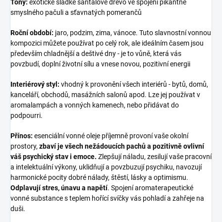
Tóny:
exotické sladké santalové dřevo ve spojení pikantně
smyslného pačuli a sťavnatých pomerančů
Roční období:
jaro, podzim, zima, vánoce. Tuto slavnostní vonnou
kompozici můžete používat po celý rok, ale ideálním časem jsou
především chladnější a deštivé dny - je to vůně, která vás
povzbudí, doplní životní sílu a vnese novou, pozitivní energii
Interiérový styl:
vhodný k provonění všech interiérů - bytů, domů,
kanceláří, obchodů, masážních salonů apod. Lze jej používat v
aromalampách a vonných kamenech, nebo přidávat do
podpourri.
Přínos:
esenciální vonné oleje příjemně provoní vaše okolní
prostory,
zbaví je všech nežádoucích pachů a pozitivně ovlivní
váš psychický stav i emoce.
Zlepšují náladu, zesilují vaše pracovní
a intelektuální výkony, uklidňují a povzbuzují psychiku, navozují
harmonické pocity dobré nálady, štěstí, lásky a optimismu.
Odplavují stres, únavu a napětí
. Spojení aromaterapeutické
vonné substance s teplem hořící svíčky vás pohladí a zahřeje na
duši.