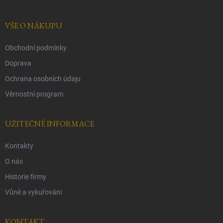
a
t
í
VŠE O NÁKUPU
Obchodní podmínky
Doprava
Ochrana osobních údaju
Věrnostní program
UŽITEČNÉ INFORMACE
Kontakty
O nás
Historie firmy
Vůně a vykuřováni
KONTAKT