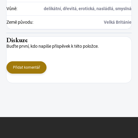
Vůně
:
delikátní, dřevitá, erotická, nasládlá, smyslná
Země původu
:
Velká Británie
Diskuze
Buďte první, kdo napíše příspěvek k této položce.
Přidat komentář
Z
á
p