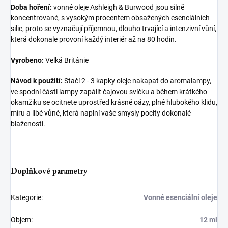
Doba hoření:
vonné oleje Ashleigh & Burwood jsou silně
koncentrované, s vysokým procentem obsažených esenciálních
silic, proto se vyznačují příjemnou, dlouho trvající a intenzivní vůní,
která dokonale provoní každý interiér až na 80 hodin.
Vyrobeno:
Velká Británie
Návod k použití:
Stačí 2 - 3 kapky oleje nakapat do aromalampy,
ve spodní části lampy zapálit čajovou svíčku a během krátkého
okamžiku se ocitnete uprostřed krásné oázy, plné hlubokého klidu,
míru a libé vůně, která naplní vaše smysly pocity dokonalé
blaženosti.
Doplňkové parametry
Kategorie
:
Vonné esenciální oleje
Objem
:
12 ml