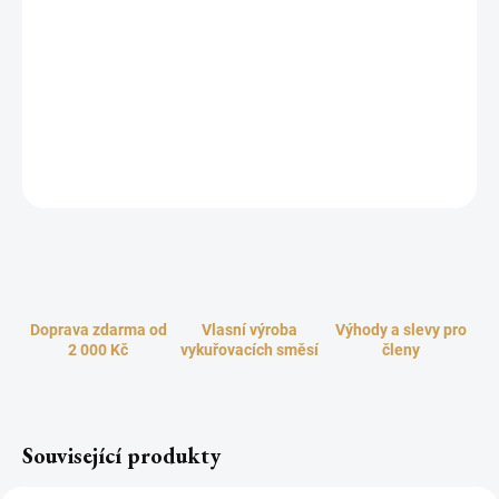
Vonný esenciální olej Santalové dřevo s luxusní dřevitou vůní s
výrazným akordem santalového dřeva v mistrovském spojení s
pikantním pačuli a sladkým pomerančem potěší každého
milovníka vzácných orientálních vůní. Vaše prostory budou
nádherně a dlouhodobě provoněny přitažlivým a jemně smyslným
aroma.
ZEPTAT SE
HLÍDAT
Doprava zdarma od
Vlasní výroba
Výhody a slevy pro
2 000 Kč
vykuřovacích směsí
členy
Související produkty