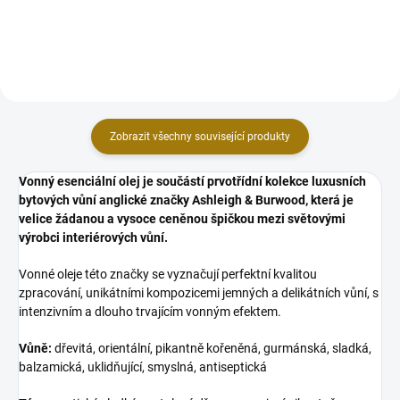
a útulnou atmosféru. Lampa v
a útulnou atmosféru. Lampa v
elegantním stylu a vkusně...
elegantním stylu a vkusně...
Zobrazit všechny související produkty
Vonný esenciální olej je součástí prvotřídní kolekce luxusních
bytových vůní anglické značky Ashleigh & Burwood, která je
velice žádanou a vysoce ceněnou špičkou mezi světovými
výrobci interiérových vůní.
Vonné oleje této značky se vyznačují perfektní kvalitou
zpracování, unikátními kompozicemi jemných a delikátních vůní, s
intenzivním a dlouho trvajícím vonným efektem.
Vůně:
dřevitá, orientální, pikantně kořeněná, gurmánská, sladká,
balzamická, uklidňující, smyslná, antiseptická