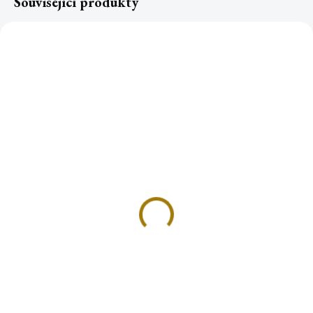
Související produkty
DRAČÍ JEZÍRKO velký
KASKÁDOVÉ JEZÍRKO
stojan na tekoucí dým
stojánek na tekoucí dým
799 Kč
245 Kč
Do košíku
Do košíku
Ponořte se do kouzla s naším
Představujeme vám náš nový
stojanem Dračí jezírko! Tento
stojánek na kuželky tekoucího
stojan byl navržen přímo pro
dýmu s názvem "KASKÁDOVÉ