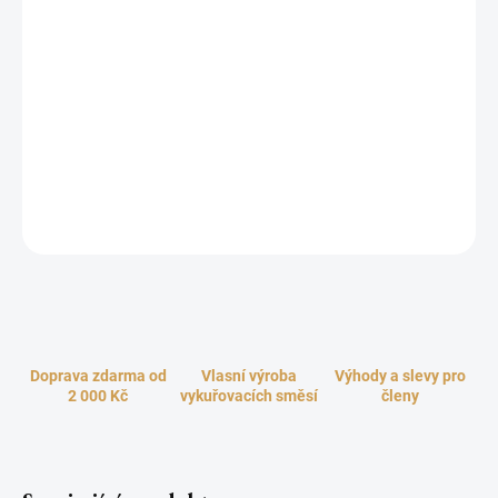
Bylinné vonné kužele z exkluzivní řady Tribal Soul jsou inspirované
indiánskou obřadní technikou vykuřování posvátnými
šamanskými svazky. Jedná se o tradiční a velmi mocný očistný
rituál původních domorodých obyvatel Severní Ameriky. Posvátné
dřevo Palo Santo se po tisíce let vykuřuje k léčení duše i těla,
čištění prostoru, aury, dezinfekce vzduchu a k přípravě pro
meditaci. Jeho sladce balzámová vůně má úžasné uklidňující
účinky a zbavuje od všech negativních energií, entit a vibrací.
ZEPTAT SE
HLÍDAT
Doprava zdarma od
Vlasní výroba
Výhody a slevy pro
2 000 Kč
vykuřovacích směsí
členy