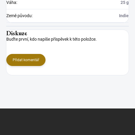
Váha
:
25 g
Země původu
:
Indie
Diskuze
Buďte první, kdo napíše příspěvek k této položce.
Přidat komentář
Z
á
p
a