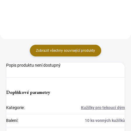
naše exkluzivní Vonné Kužely
JEZÍRKO"! Tento elegantní
"Tekoucí Dým", které vytvářejí
stojánek byl navržen speciálně
neodolatelný vizuální a...
pro naše oblíbené kuželky
tekoucího...
Zobrazit všechny související produkty
Popis produktu není dostupný
Doplňkové parametry
Kategorie
:
Kužílky pro tekoucí dým
Balení
:
10 ks vonných kužílků