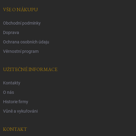
t
í
VŠE O NÁKUPU
Obchodní podmínky
Doprava
Ochrana osobních údaju
Věrnostní program
UŽITEČNÉ INFORMACE
Kontakty
O nás
Historie firmy
Vůně a vykuřováni
KONTAKT