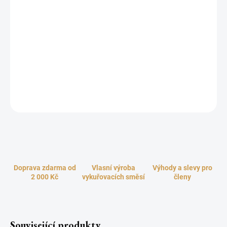
Soul od Hari Darsham jsou inspirované indiánskou obřadní
technikou vykuřování posvátnými šamanskými svazky. Jedná se
o tradiční a velmi mocný očistný rituál původních domorodých
obyvatel Severní Ameriky. Myrha je spolu s kadidlem nejstarší a
nejcennější vonnou pryskyřicí. Při vykuřování uvolňuje násládle
kořeněnou, pikantní vůni, která se vyznačuje silně ochrannými,
očistnými, posilujícími a revitalizačními účinky. Používejte ji pro
uvolnění, léčení, harmonizaci a meditaci.
ZEPTAT SE
HLÍDAT
Doprava zdarma od
Vlasní výroba
Výhody a slevy pro
2 000 Kč
vykuřovacích směsí
členy
Související produkty