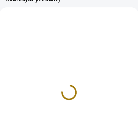
DRAČÍ JEZÍRKO velký
VODOPÁD stojan na
stojan na tekoucí dým
tekoucí dým
799 Kč
459 Kč
Do košíku
Do košíku
Ponořte se do kouzla s naším
Představujeme vám náš nový
stojanem Dračí jezírko! Tento
stojánek na kuželky tekoucího
stojan byl navržen přímo pro
dýmu s názvem "Vodopád"!