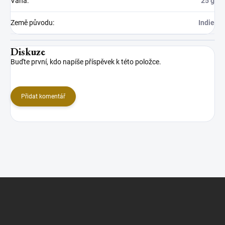
Váha
:
25 g
Země původu
:
Indie
Diskuze
Buďte první, kdo napíše příspěvek k této položce.
Přidat komentář
Z
á
p
a