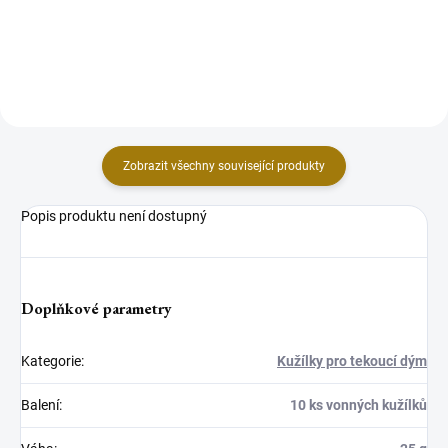
naše exkluzivní Vonné Kužely
Tento elegantní stojánek byl
"Tekoucí Dým", které vytvářejí
navržen speciálně pro naše
neodolatelný vizuální a...
oblíbené kuželky tekoucího dýmu,
které...
Zobrazit všechny související produkty
Popis produktu není dostupný
Doplňkové parametry
Kategorie
:
Kužílky pro tekoucí dým
Balení
:
10 ks vonných kužílků