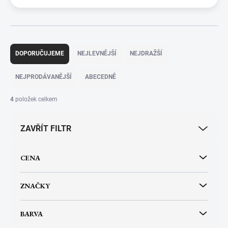
Ř
a
DOPORUČUJEME
NEJLEVNĚJŠÍ
NEJDRAŽŠÍ
z
e
NEJPRODÁVANĚJŠÍ
ABECEDNĚ
n
í
4
položek celkem
p
r
ZAVŘÍT FILTR
o
d
u
CENA
k
t
ů
ZNAČKY
BARVA