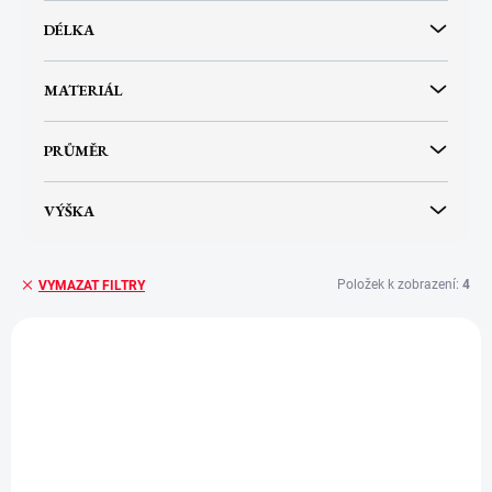
DÉLKA
MATERIÁL
PRŮMĚR
VÝŠKA
Položek k zobrazení:
4
VYMAZAT FILTRY
V
ý
p
i
s
p
r