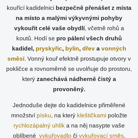
kouřící kadidelnici
bezpečně přenášet z místa
na místo a malými výkyvnými pohyby
vykouřit celé vaše obydlí
, včetně rohů a
koutů. Hodí se
pro pálení všech druhů
kadidel,
pryskyřic
,
bylin
,
dřev
a
vonných
směsí
. Vonný kouř efektně prostupuje otvory v
pokličce a rovnoměrně se uvolňuje do prostoru,
který
zanechává nádherně čistý a
provoněný.
Jednoduše dejte do kadidelnice přiměřené
množství
písku
, na který
kleštičkami
položte
rychlozápalný uhlík
a na něj nasypte vaše
oblíbené
vykuřovadlo
či
vykuřovací směs
.