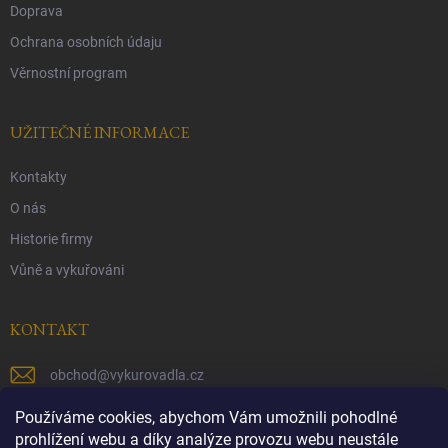
Doprava
Ochrana osobních údaju
Věrnostní program
UŽITEČNÉ INFORMACE
Kontakty
O nás
Historie firmy
Vůně a vykuřováni
KONTAKT
obchod
@
vykurovadla.cz
+420 603 149 699
Používáme cookies, abychom Vám umožnili pohodlné
prohlížení webu a díky analýze provozu webu neustále