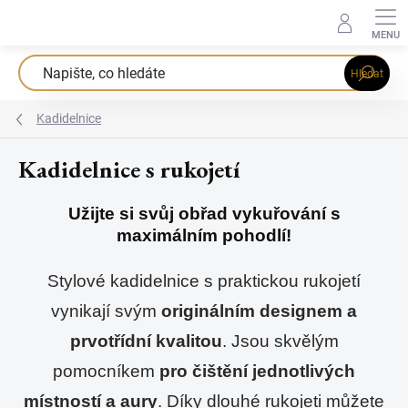
Přejít
na
obsah
Hledat
Kadidelnice
Kadidelnice s rukojetí
Užijte si svůj obřad vykuřování s
maximálním pohodlí!
Stylové kadidelnice s praktickou rukojetí
vynikají svým
originálním designem a
prvotřídní kvalitou
. Jsou skvělým
pomocníkem
pro čištění jednotlivých
místností a aury
. Díky dlouhé rukojeti můžete