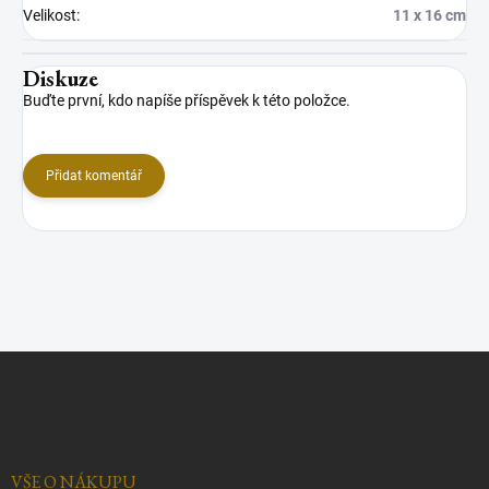
Velikost
:
11 x 16 cm
Diskuze
Buďte první, kdo napíše příspěvek k této položce.
Přidat komentář
Z
á
p
a
t
í
VŠE O NÁKUPU