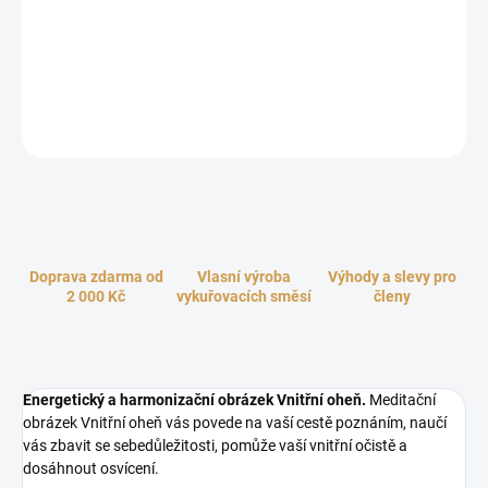
Energetický a harmonizační obrázek Duchovní plamen, 11 x 16
cm. Vibrační obrázek Duchovní plamen vás povede na vaší cestě
poznáním, naučí vás zbavit se sebedůležitosti, pomůže vaší vnitřní
očistě a dosáhnout osvícení.
ZEPTAT SE
HLÍDAT
Doprava zdarma od
Vlasní výroba
Výhody a slevy pro
2 000 Kč
vykuřovacích směsí
členy
Energetický a harmonizační obrázek Vnitřní oheň.
Meditační
obrázek Vnitřní oheň vás povede na vaší cestě poznáním, naučí
vás zbavit se sebedůležitosti, pomůže vaší vnitřní očistě a
dosáhnout osvícení.