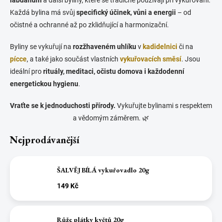
Každá bylina má svůj
specifický účinek, vůni a energii
– od
očistné a ochranné až po zklidňující a harmonizační.
Byliny se vykuřují na
rozžhaveném uhlíku
v
kadidelnici
či na
pícce
, a také jako součást vlastních
vykuřovacích směsí
. Jsou
ideální pro
rituály, meditaci, očistu domova i každodenní
energetickou hygienu
.
Vraťte se k jednoduchosti přírody.
Vykuřujte bylinami s respektem
a vědomým záměrem. 🌿
Nejprodávanější
ŠALVĚJ BÍLÁ vykuřovadlo 20g
149 Kč
Růže plátky květů 20g