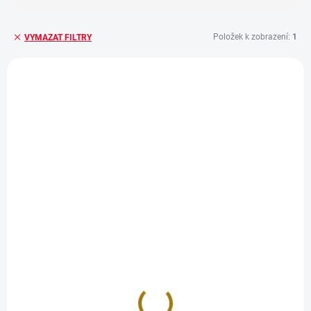
Položek k zobrazení:
1
VYMAZAT FILTRY
V
ý
p
i
s
p
r
o
d
u
k
t
ů