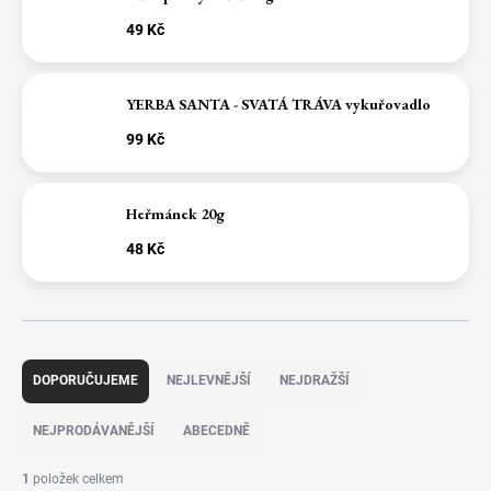
49 Kč
YERBA SANTA - SVATÁ TRÁVA vykuřovadlo
99 Kč
Heřmánek 20g
48 Kč
Ř
a
DOPORUČUJEME
NEJLEVNĚJŠÍ
NEJDRAŽŠÍ
z
e
NEJPRODÁVANĚJŠÍ
ABECEDNĚ
n
í
1
položek celkem