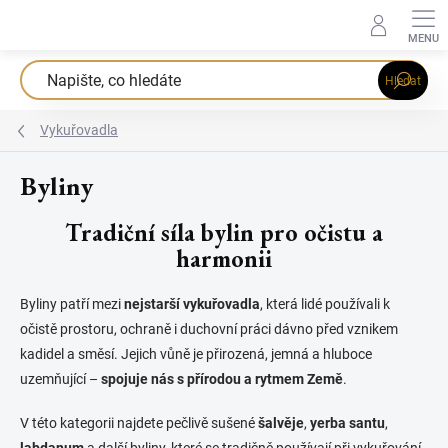
Přejít
na
obsah
Hledat
Vykuřovadla
Byliny
Tradiční síla bylin pro očistu a
harmonii
Byliny patří mezi
nejstarší vykuřovadla
, která lidé používali k
očistě prostoru, ochraně i duchovní práci dávno před vznikem
kadidel a směsí. Jejich vůně je přirozená, jemná a hluboce
uzemňující –
spojuje nás s přírodou a rytmem Země
.
V této kategorii najdete pečlivě sušené
šalvěje
,
yerba santu
,
labdanum
a další byliny, které se tradičně používají při vykuřování.