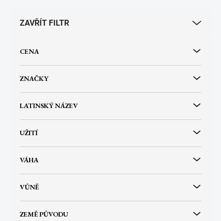
p
r
ZAVŘÍT FILTR
o
d
u
CENA
k
t
ů
ZNAČKY
LATINSKÝ NÁZEV
UŽITÍ
VÁHA
VŮNĚ
ZEMĚ PŮVODU