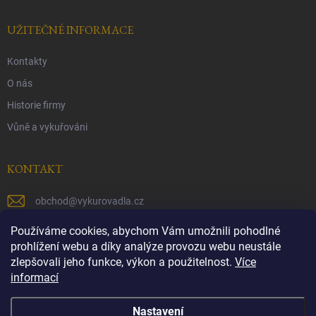
UŽITEČNÉ INFORMACE
Kontakty
O nás
Historie firmy
Vůně a vykuřováni
KONTAKT
obchod
@
vykurovadla.cz
+420 603 149 699
Používáme cookies, abychom Vám umožnili pohodlné
prohlížení webu a díky analýze provozu webu neustále
https://www.facebook.com/vykurovadla.cz/
zlepšovali jeho funkce, výkon a použitelnost.
Více
informací
https://www.instagram.com/vykurovadla.cz/
Nastavení