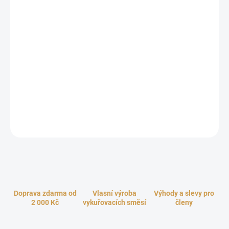
cena:
−
+
Přidat do košíku
Lehce roztíratelný krém uleví především při problémech pokožky
se sklony k ekzémům. Přítomnost bambuckého másla zaručí
hydrataci a zvláčnění pokožky. Společně s mandlových olejem je
tento krém velkým pomocníkem pro velmi suchou a popraskanou
pokožku. Smolný krém má smetanovou barvu a příjemnou vůni po
silici jehličnatých stromů.
ZEPTAT SE
HLÍDAT
Doprava zdarma od
Vlasní výroba
Výhody a slevy pro
2 000 Kč
vykuřovacích směsí
členy