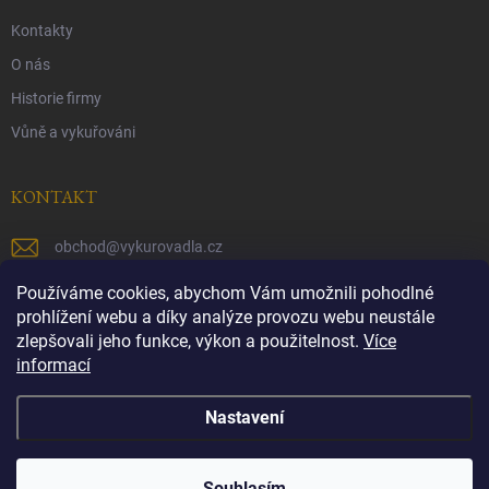
Kontakty
O nás
Historie firmy
Vůně a vykuřováni
KONTAKT
obchod
@
vykurovadla.cz
+420 603 149 699
Používáme cookies, abychom Vám umožnili pohodlné
prohlížení webu a díky analýze provozu webu neustále
https://www.facebook.com/vykurovadla.cz/
zlepšovali jeho funkce, výkon a použitelnost.
Více
informací
https://www.instagram.com/vykurovadla.cz/
Nastavení
Copyright 2026
Vykurovadla.cz
. Všechna práva vyhrazena.
Souhlasím