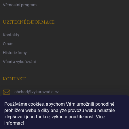
Věrnostní program
UŽITEČNÉ INFORMACE
Kontakty
O nás
Historie firmy
Vůně a vykuřováni
KONTAKT
obchod
@
vykurovadla.cz
+420 603 149 699
Používáme cookies, abychom Vám umožnili pohodlné
prohlížení webu a díky analýze provozu webu neustále
https://www.facebook.com/vykurovadla.cz/
zlepšovali jeho funkce, výkon a použitelnost.
Více
informací
https://www.instagram.com/vykurovadla.cz/