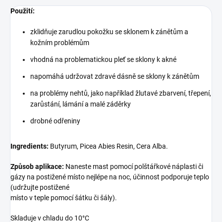
Použití:
zklidňuje zarudlou pokožku se sklonem k zánětům a
kožním problémům
vhodná na problematickou pleť se sklony k akné
napomáhá udržovat zdravé dásně se sklony k zánětům
na problémy nehtů, jako například žlutavé zbarvení, třepení,
zarůstání, lámání a malé záděrky
drobné odřeniny
Ingredients:
Butyrum, Picea Abies Resin, Cera Alba.
Způsob aplikace:
Naneste mast pomocí polštářkové náplasti či
gázy na postižené místo nejlépe na noc, účinnost podporuje teplo
(udržujte postižené
místo v teple pomocí šátku či šály).
Skladuje v chladu do 10°C