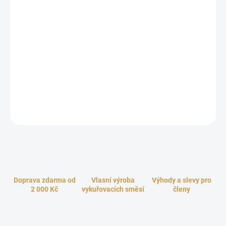
cena:
−
+
Přidat do košíku
Smolná mast velice efektivně podporuje regeneraci pokožky a
poskytuje ji dokonalou péči. Účinnou látkou je smrková pryskyřice
- přírodní látka s antibakteriálním a antimykotickým účinkem.
Smolná mast má jantarovou barvu a příjemnou vůni po silici
jehličnatých stromů.
ZEPTAT SE
HLÍDAT
Doprava zdarma od
Vlasní výroba
Výhody a slevy pro
2 000 Kč
vykuřovacích směsí
členy