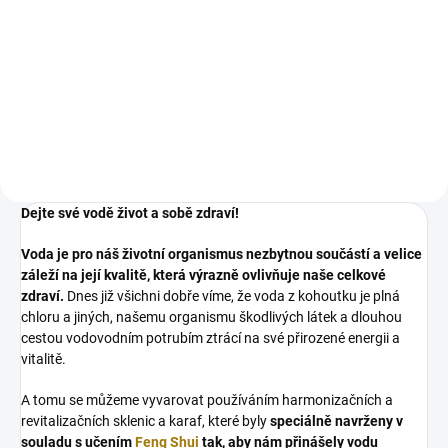
Revitalizační skleněná karafa a
zároveň praktický dekantér na
vodu a jiné nápoje. Žijte zdravě a
v souladu s přírodou! kouzlil
Integrovaný výklenek ve dně
karafy je vytvořen pro...
Dejte své vodě život a sobě zdraví!
Voda je pro náš životní organismus nezbytnou součástí a velice
záleží na její kvalitě, která výrazně ovlivňuje naše celkové
zdraví.
Dnes již všichni dobře víme, že voda z kohoutku je plná
chloru a jiných, našemu organismu škodlivých látek a dlouhou
cestou vodovodním potrubím ztrácí na své přirozené energii a
vitalitě.
A tomu se můžeme vyvarovat používáním harmonizačních a
revitalizačních sklenic a karaf, které byly
speciálně navrženy v
souladu s učením
Feng Shui
tak, aby nám přinášely vodu