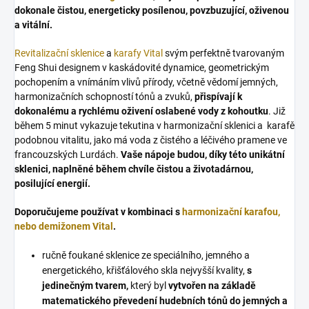
dokonale čistou, energeticky posílenou, povzbuzující, oživenou
a vitální.
Revitalizační sklenice
a
karafy Vital
svým perfektně tvarovaným
Feng Shui designem v kaskádovité dynamice, geometrickým
pochopením a vnímáním vlivů přírody, včetně vědomí jemných,
harmonizačních schopností tónů a zvuků,
přispívají k
dokonalému a rychlému oživení oslabené vody z kohoutku
. Již
během 5 minut vykazuje tekutina v harmonizační sklenici a karafě
podobnou vitalitu, jako má voda z čistého a léčivého pramene ve
francouzských Lurdách.
Vaše nápoje budou, díky této unikátní
sklenici, naplněné během chvíle čistou a životadárnou,
posilující energií.
Doporučujeme používat v kombinaci s
harmonizační karafou,
nebo demižonem Vital
.
ručně foukané sklenice ze speciálního, jemného a
energetického, křišťálového skla nejvyšší kvality,
s
jedinečným tvarem,
který byl
vytvořen na základě
matematického převedení hudebních tónů do jemných a