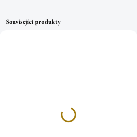
Související produkty
Karafa Alladin s
DRAHOKAMY 1,2l
1 900 Kč
Do košíku