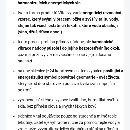
harmonizujících energetických vln
tvar a forma produktů Vital vytváří
energetický rezonační
vzorec, který svými vibracemi oživí a zvýší vitalitu vody,
stejně tak všech ostatních tekutin, které vodu obsahují
(víno, džuš, šťáva apod.)
tento proces probíhá přímo v nádobě, ale
harmonické
vibrace nádoby působí i do jejího bezprostředního okol
í,
což má příznivý vliv na všechno, co se v jejím dosahu
nachází
na dně sklenice je 24 karátovým zlatem vypálen
posilující a
energetizující symbol posvátné geometrie - Květ života
,
který se od dob starověku používá k vitalizaci nápojů a
pokrmů
vyrobeno z čistého a vysoce kvalitního, borosilikátového
skla, bez příměsí olova a jiných těžkých kovů
sklenice Vital používejte pouze na studené a mírně teplé
tekutiny, čistěte je výhradně ručně za pomocí téplé vody a
zrnek rýže, vyvarujte se jejich dlouhému stání na přímém