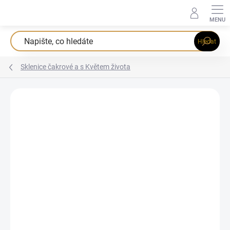
Přejít
na
obsah
Hledat
Sklenice čakrové a s Květem života
Podrobnosti hodnocení
Neohodnoceno