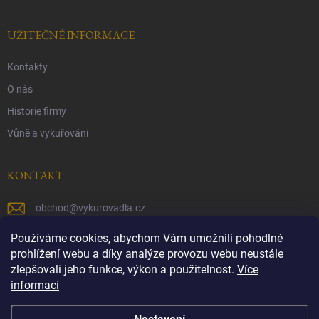
UŽITEČNÉ INFORMACE
Kontakty
O nás
Historie firmy
Vůně a vykuřováni
KONTAKT
obchod
@
vykurovadla.cz
+420 603 149 699
Používáme cookies, abychom Vám umožnili pohodlné
prohlížení webu a díky analýze provozu webu neustále
https://www.facebook.com/vykurovadla.cz/
zlepšovali jeho funkce, výkon a použitelnost.
Více
informací
https://www.instagram.com/vykurovadla.cz/