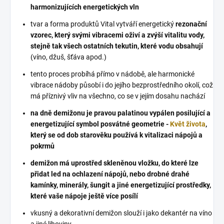
harmonizujících energetických vln
tvar a forma produktů Vital vytváří energetický
rezonační
vzorec, který svými vibracemi oživí a zvýší vitalitu vody,
stejně tak všech ostatních tekutin, které vodu obsahují
(víno, džuš, šťáva apod.)
tento proces probíhá přímo v nádobě, ale harmonické
vibrace nádoby působí i do jejího bezprostředního okolí, což
má příznivý vliv na všechno, co se v jejím dosahu nachází
na dně demižonu je pravou palatinou vypálen posilující a
energetizující symbol posvátné geometrie -
Květ života
,
který se od dob starověku používá k vitalizaci nápojů a
pokrmů
demižon má uprostřed skleněnou vložku, do které lze
přidat led na ochlazení nápojů, nebo drobné drahé
kamínky, minerály, šungit a jiné energetizující prostředky,
které vaše nápoje ještě více posílí
vkusný a dekorativní demižon slouží i jako dekantér na víno