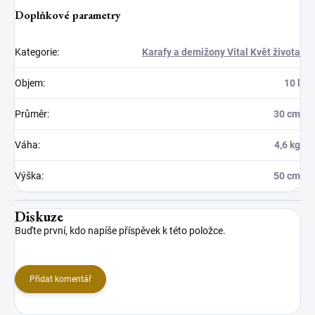
Doplňkové parametry
Kategorie
:
Karafy a demižony Vital Květ života
Objem
:
10 l
Průměr
:
30 cm
Váha
:
4,6 kg
Výška
:
50 cm
Diskuze
Buďte první, kdo napíše příspěvek k této položce.
Přidat komentář