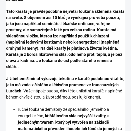
Tato karafa je pravděpodobně největší foukaná skleněná karafa
na světě. S objemem asi 10 litrů je vynikající pro větší použití,
jako jsou například semináře, lékařské ordinace, veřejné
prostory, ale samozřejmě také pro velkou rodinu. Karafa má
skleněnou vložku, kterou lze například použít k chlazení
(naplněná ledovými kostkami) nebo k energetizaci (naplněná
drahými kameny). Na dně karafy je platinová životní květina.
Karafa je z borosilikátového skla, odolného proti teplu, a je bez
olova a kadmia. Je foukaná do úst podle starého řemesla
skláře.
Již během 5 minut vykazuje tekutina v karafě podobnou vitalitu,
jako má voda z čistého a léčivého pramene ve francouzských
Lurdách.
Vaše nápoje budou, díky této unikátní karafě, naplněné
během chvíle čistou a životadárnou, posilující energií.
ručně foukané demižony ze speciálního, jemného a
energetického,
křišťálového skla nejvyšší kvality, s
jedinečným tvarem, který byl vytvořen na základě
matematického převedení hudebních tónů do jemných a