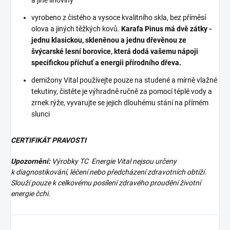
a jiné lihoviny
vyrobeno z čistého a vysoce kvalitního skla, bez příměsí
olova a jiných těžkých kovů.
Karafa Pinus má dvě zátky -
jednu klasickou, skleněnou a jednu dřevěnou ze
švýcarské lesní borovice, která dodá vašemu nápoji
specifickou příchuť a energii přírodního dřeva.
demižony Vital používejte pouze na studené a mírně vlažné
tekutiny, čistěte je výhradně ručně za pomocí téplé vody a
zrnek rýže, vyvarujte se jejich dlouhému stání na přímém
slunci
CERTIFIKÁT PRAVOSTI
Upozornění:
Výrobky TC Energie Vital nejsou určeny
k diagnostikování, léčení nebo předcházení zdravotních obtíží.
Slouží pouze k celkovému posílení zdravého proudění životní
energie čchi.