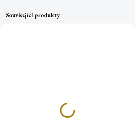
Související produkty
KOPÁL ZLATÝ ORO
Měděné KLEŠTĚ NA
MANILA
UHLÍKY
Zářivá pryskyřice pro
199 Kč
inspiraci, hojnost a
92 Kč
projasnění mysli
Do košíku
Do košíku