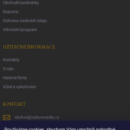
Obchodní podmínky
Doprava
Ochrana osobních údaju
Věrnostní program
UŽITEČNÉ INFORMACE
Kontakty
O nás
Historie firmy
Vůně a vykuřováni
KONTAKT
obchod
@
vykurovadla.cz
+420 603 149 699
Používáme cookies, abychom Vám umožnili pohodlné