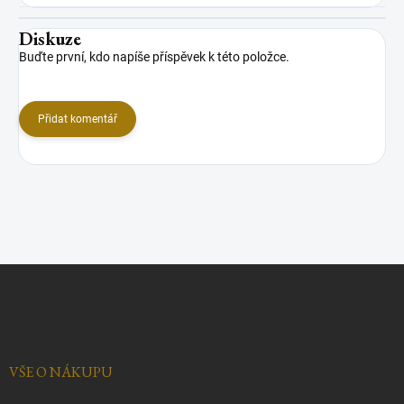
Diskuze
Buďte první, kdo napíše příspěvek k této položce.
Přidat komentář
Z
á
p
a
t
í
VŠE O NÁKUPU