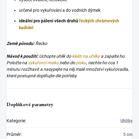
určené pro vykuřování a do vodních dýmek
ideální pro pálení všech druhů
řeckých chrámových
kadidel
Země původu:
Řecko
Návod k použití:
Uchopte uhlík do
kleští na uhlíky
a zapalte ho.
Položte na
vykuřovcí misku
nebo do
písku
, nechte ho cca 1
minutu rozžhavit a nasypejte na něj malé množství vykuřovadla,
které postupně doplňujte dle potřeby.
Doplňkové parametry
Kategorie
:
Uhlíky
Průměr
:
5 cm