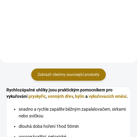
Měděné kleště jsou ideální pro
snadnou manipulaci se
Vneste do svého vykuřování zlatý
samozápalným uhlíkem. Pokud
lesk. Kopál zlatý, známý jako ORO
se chystáte pálit vykuřovadlo na
Manila, je vzácná pryskyřice z
uhlíku, udělejte to stylově!
Filipín, ceněná pro svou
Robustní kleště jsou základním...
mramorovanou strukturu a
jiskřivou energii. Při...
Zobrazit všechny související produkty
Rychlozápalné uhlíky jsou praktickým pomocníkem pro
vykuřování
pryskyřic
,
vonných dřev
,
bylin
a
vykuřovacích směsí
.
snadno a rychle zapálíte běžným zapalalovačem, sirkami
nebo svíčkou
dlouhá doba hoření 1hod 50min
vysoce kvalitní, netoxické