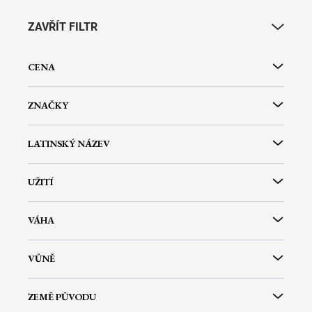
r
ZAVŘÍT FILTR
o
d
u
CENA
k
t
ů
ZNAČKY
LATINSKÝ NÁZEV
UŽITÍ
VÁHA
VŮNĚ
ZEMĚ PŮVODU