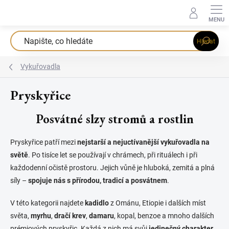
Přejít
na
obsah
Hledat
Vykuřovadla
Pryskyřice
Posvátné slzy stromů a rostlin
Pryskyřice patří mezi
nejstarší a nejuctívanější vykuřovadla na
světě
. Po tisíce let se používají v chrámech, při rituálech i při
každodenní očistě prostoru. Jejich vůně je hluboká, zemitá a plná
síly –
spojuje nás s přírodou, tradicí a posvátnem
.
V této kategorii najdete
kadidlo
z Ománu, Etiopie i dalších míst
světa,
myrhu
,
dračí krev
,
damaru
, kopal, benzoe a mnoho dalších
prémiových pryskyřic. Každá z nich má svůj
jedinečný charakter,