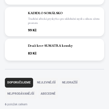
KADIDLO SOMÁLSKO
Tradiční africká pryskyřice pro uklidnění mysli a silnou očistu
prostoru
99 Kč
Dračí krev SUMATRA kousky
83 Kč
Ř
a
DOPORUČUJEME
NEJLEVNĚJŠÍ
NEJDRAŽŠÍ
z
e
NEJPRODÁVANĚJŠÍ
ABECEDNĚ
n
í
6
položek celkem
p