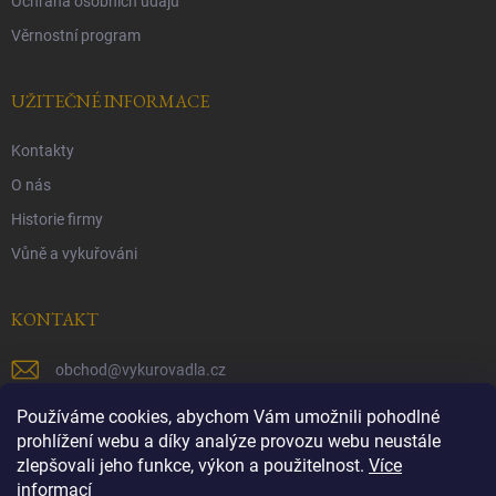
Ochrana osobních údaju
Věrnostní program
UŽITEČNÉ INFORMACE
Kontakty
O nás
Historie firmy
Vůně a vykuřováni
KONTAKT
obchod
@
vykurovadla.cz
+420 603 149 699
Používáme cookies, abychom Vám umožnili pohodlné
prohlížení webu a díky analýze provozu webu neustále
https://www.facebook.com/vykurovadla.cz/
zlepšovali jeho funkce, výkon a použitelnost.
Více
informací