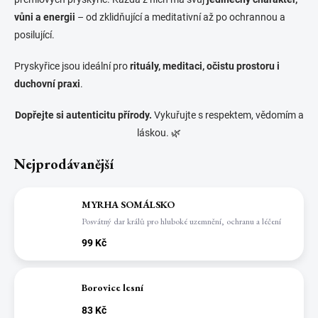
vůni a energii
– od zklidňující a meditativní až po ochrannou a
posilující.
Pryskyřice jsou ideální pro
rituály, meditaci, očistu prostoru i
duchovní praxi
.
Dopřejte si autenticitu přírody.
Vykuřujte s respektem, vědomím a
láskou. 🌿
Nejprodávanější
MYRHA SOMÁLSKO
Posvátný dar králů pro hluboké uzemnění, ochranu a léčení
99 Kč
Borovice lesní
83 Kč