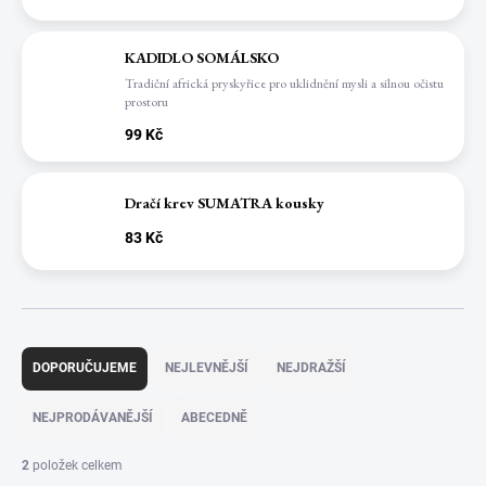
KADIDLO SOMÁLSKO
Tradiční africká pryskyřice pro uklidnění mysli a silnou očistu
prostoru
99 Kč
Dračí krev SUMATRA kousky
83 Kč
Ř
a
DOPORUČUJEME
NEJLEVNĚJŠÍ
NEJDRAŽŠÍ
z
e
NEJPRODÁVANĚJŠÍ
ABECEDNĚ
n
í
2
položek celkem
p