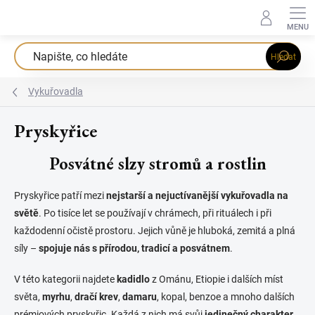
Přejít
na
obsah
Hledat
Vykuřovadla
Pryskyřice
Posvátné slzy stromů a rostlin
Pryskyřice patří mezi
nejstarší a nejuctívanější vykuřovadla na
světě
. Po tisíce let se používají v chrámech, při rituálech i při
každodenní očistě prostoru. Jejich vůně je hluboká, zemitá a plná
síly –
spojuje nás s přírodou, tradicí a posvátnem
.
V této kategorii najdete
kadidlo
z Ománu, Etiopie i dalších míst
světa,
myrhu
,
dračí krev
,
damaru
, kopal, benzoe a mnoho dalších
prémiových pryskyřic. Každá z nich má svůj
jedinečný charakter,