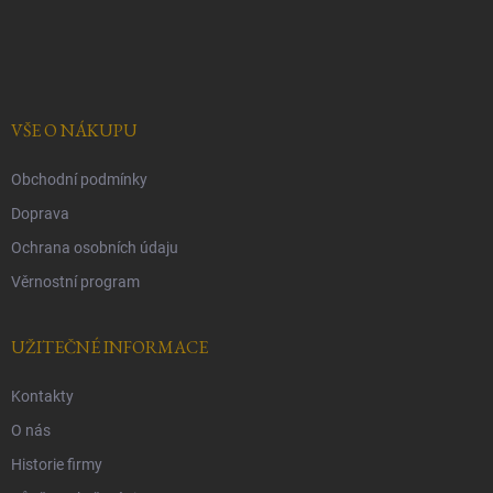
v
Z
ý
á
p
p
i
a
s
t
u
í
VŠE O NÁKUPU
Obchodní podmínky
Doprava
Ochrana osobních údaju
Věrnostní program
UŽITEČNÉ INFORMACE
Kontakty
O nás
Historie firmy