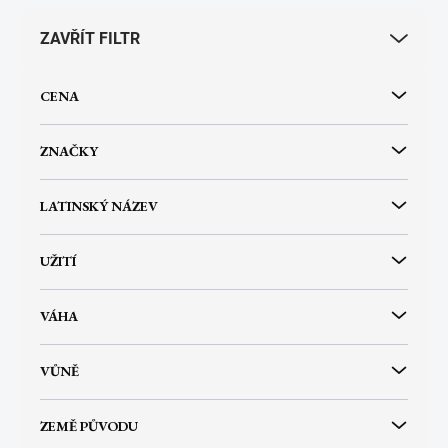
r
ZAVŘÍT FILTR
o
d
u
CENA
k
t
ů
ZNAČKY
LATINSKÝ NÁZEV
UŽITÍ
VÁHA
VŮNĚ
ZEMĚ PŮVODU