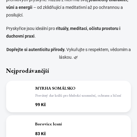
vůni a energii
– od zklidňující a meditativní až po ochrannou a
posilující.
Pryskyřice jsou ideální pro
rituály, meditaci, očistu prostoru i
duchovní praxi
.
Dopřejte si autenticitu přírody.
Vykuřujte s respektem, vědomím a
láskou. 🌿
Nejprodávanější
MYRHA SOMÁLSKO
Posvátný dar králů pro hluboké uzemnění, ochranu a léčení
99 Kč
Borovice lesní
83 Kč