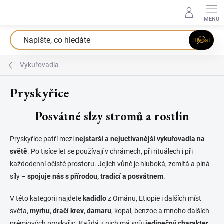
Přejít
na
obsah
Hledat
Vykuřovadla
Pryskyřice
Posvátné slzy stromů a rostlin
Pryskyřice patří mezi
nejstarší a nejuctívanější vykuřovadla na
světě
. Po tisíce let se používají v chrámech, při rituálech i při
každodenní očistě prostoru. Jejich vůně je hluboká, zemitá a plná
síly –
spojuje nás s přírodou, tradicí a posvátnem
.
V této kategorii najdete
kadidlo
z Ománu, Etiopie i dalších míst
světa,
myrhu
,
dračí krev
,
damaru
, kopal, benzoe a mnoho dalších
prémiových pryskyřic. Každá z nich má svůj
jedinečný charakter,