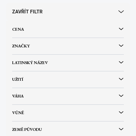
r
ZAVŘÍT FILTR
o
d
u
CENA
k
t
ů
ZNAČKY
LATINSKÝ NÁZEV
UŽITÍ
VÁHA
VŮNĚ
ZEMĚ PŮVODU