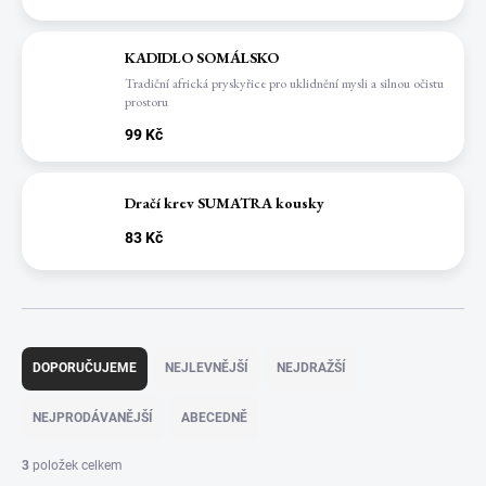
KADIDLO SOMÁLSKO
Tradiční africká pryskyřice pro uklidnění mysli a silnou očistu
prostoru
99 Kč
Dračí krev SUMATRA kousky
83 Kč
Ř
a
DOPORUČUJEME
NEJLEVNĚJŠÍ
NEJDRAŽŠÍ
z
e
NEJPRODÁVANĚJŠÍ
ABECEDNĚ
n
í
3
položek celkem
p