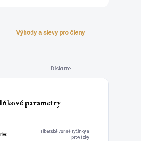
Výhody a slevy pro členy
Diskuze
lňkové parametry
Tibetské vonné tyčinky a
rie
:
provázky