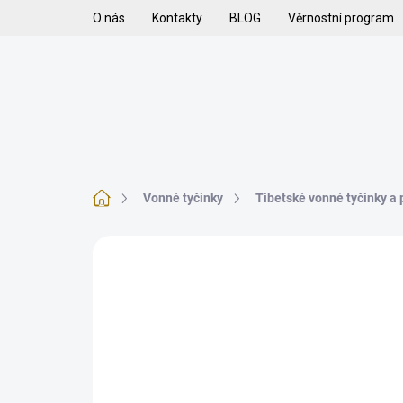
Přejít
O nás
Kontakty
BLOG
Věrnostní program
na
obsah
H
VYKUŘOVADLA
VYKUŘOVACÍ SMĚSI
K
Domů
Vonné tyčinky
Tibetské vonné tyčinky a
2 hodnocení
Podrobnosti hodnocení