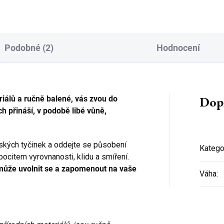
! Misku jsme po...
Podobné (2)
Hodnocení
Dop
iálů a ručně balené, vás zvou do
h přináší, v podobě libé vůně,
lských tyčinek a oddejte se působení
Katego
pocitem vyrovnanosti, klidu a smíření.
může uvolnit se a zapomenout na vaše
Váha
: