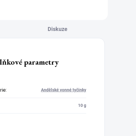
Diskuze
lňkové parametry
rie
:
Andělské vonné tyčinky
10 g