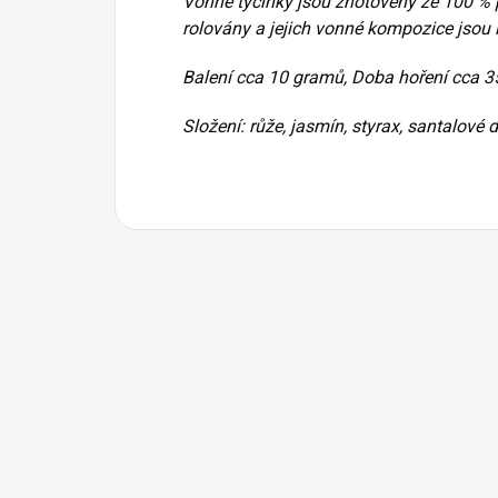
Vonné tyčinky jsou zhotoveny ze 100 % p
rolovány a jejich vonné kompozice jsou 
Balení cca 10 gramů, Doba hoření cca 3
Složení: růže, jasmín, styrax, santalové 