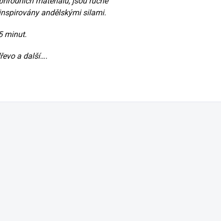
řírodních materiálů, jsou ručně
inspirovány andělskými silami.
5 minut.
dřevo a další….