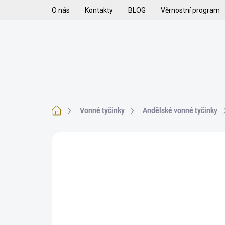
Přejít
O nás
Kontakty
BLOG
Věrnostní program
na
obsah
H
VYKUŘOVADLA
VYKUŘOVACÍ SMĚSI
K
Domů
Vonné tyčinky
Andělské vonné tyčinky
Neohodnoceno
Podrobnosti hodnoce