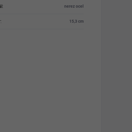
ál
:
nerez ocel
r
:
15,3 cm