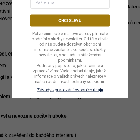
rezové oceli a jejich použití je vhodné
Materi
ativní mobily jsou ideální svatební dar,
elovému výročí svatby.
Zkrášlete si svůj
CHCI SLEVU
Průmě
Potvrzením své e-mailové adresy přijímáte
podmínky služby newsletter. Od této chvíle
od nás budete dostávat obchodní
informace zasílané jako součást služby
éčí, čistí i harmonizuje okolní prostory
newsletter, v souladu s přiloženými
podmínkami.
rem
Podrobný popis toho, jak chráníme a
zpracováváme Vaše osobní údaje, jakož i
informace o Vašich právech naleznete v
rgii a odstraňuje nahromaděnou
našich podmínkách ochrany
soukromí.
Zásady zpracování osobních
údajů
lem stvoření, hojnosti, síly, ochrany,
 mysl a navozuje pocity hluboké
á k zavěšení do každého interiéru i