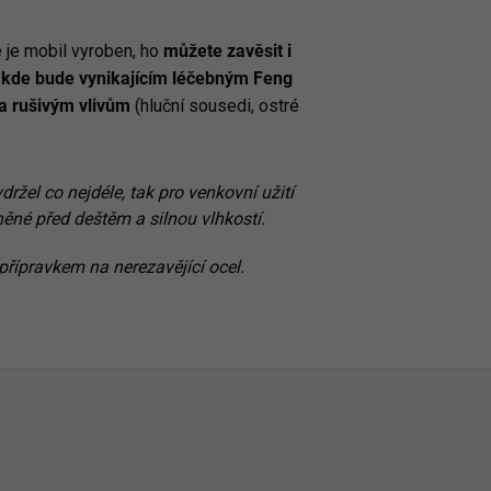
é je mobil vyroben, ho
můžete zavěsit i
u, kde bude vynikajícím léčebným Feng
a rušivým vlivům
(hluční sousedi, ostré
žel co nejdéle, tak pro venkovní užití
ěné před deštěm a silnou vlhkostí.
řípravkem na nerezavějící ocel.