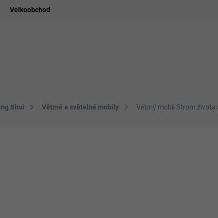
Velkoobchod
ledat
ADIDELNICE
POMŮCKY
VONNÉ TYČINKY
VŮNĚ & ES
eng Shui
Větrné a světelné mobily
Větrný mobil Strom života 
ní
599 Kč
495,04 Kč bez DPH
Měrná
SKLADEM
cena:
−