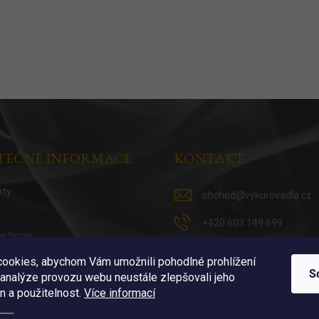
TEČNÉ INFORMACE
KONTAKT
kty
obchod
@
vykurovadla.cz
+420 603 149 699
ie firmy
https://www.facebook.co
 vykuřováni
ookies, abychom Vám umožnili pohodlné prohlížení
S
 analýze provozu webu neustále zlepšovali jeho
https://www.instagram.c
n a použitelnost.
Více informací