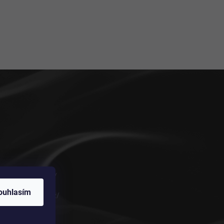
m/vykurovadla.cz/
ouhlasím
om/vykurovadla.cz/