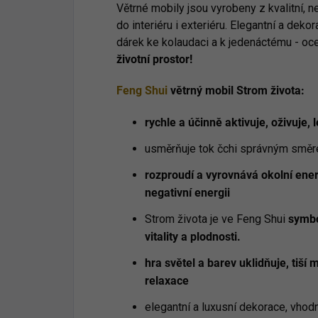
Větrné mobily jsou vyrobeny z kvalitní, ne
do interiéru i exteriéru. Elegantní a dekor
dárek ke kolaudaci a k jedenáctému - oc
životní prostor!
Feng Shui
větrný mobil Strom života:
rychle a účinně aktivuje, oživuje, l
usměrňuje tok čchi správným smě
rozproudí a vyrovnává okolní ene
negativní energii
Strom života je ve Feng Shui
symbo
vitality a plodnosti.
hra světel a barev uklidňuje, tiší
relaxace
elegantní a luxusní dekorace, vhodn