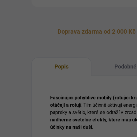
Doprava zdarma od 2 000 Kč
Popis
Podobné 
Fascinující pohyblivé mobily (rotující 
otáčejí a rotují
. Tím účinně aktivují energi
paprsky a světlo, které se odráží v zrca
nádherné světelné efekty, které mají ukl
účinky na naši duši.