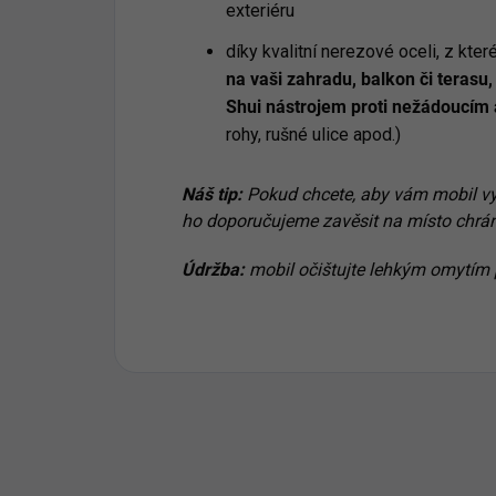
exteriéru
díky kvalitní nerezové oceli, z kter
na vaši zahradu, balkon či teras
Shui nástrojem proti nežádoucím 
rohy, rušné ulice apod.)
Náš tip:
Pokud chcete, aby vám mobil vydr
ho doporučujeme zavěsit na místo chrán
Údržba:
mobil očištujte lehkým omytím p