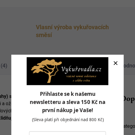
Vlasní výroba vykuřovacích
směsí
(4)
Videa (1)
Hodno
Přihlaste se k našemu
Dop
kruhy) se za pomocí větru ve vzduchu
newsletteru a
sleva 150 Kč na
i a oživují okolní prostor. Navíc sluneční
první nákup
je Vaše!
dlových nerez mřížkách,
vytváří
idňující, povzbuzující a harmonizující
(Sleva platí při objednání nad 800 Kč)
Katego