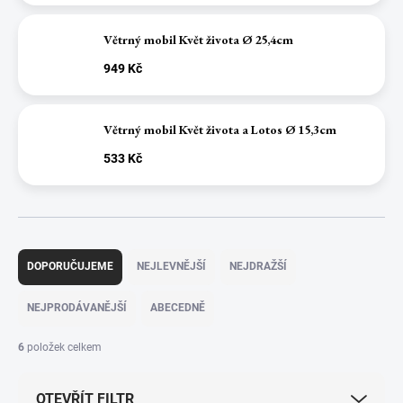
Větrný mobil Květ života Ø 25,4cm
949 Kč
Větrný mobil Květ života a Lotos Ø 15,3cm
533 Kč
Ř
a
DOPORUČUJEME
NEJLEVNĚJŠÍ
NEJDRAŽŠÍ
z
e
NEJPRODÁVANĚJŠÍ
ABECEDNĚ
n
í
6
položek celkem
p
r
OTEVŘÍT FILTR
o