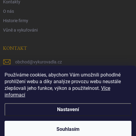
Kontakty
O nás
Historie firmy
Vůně a vykuřováni
KONTAKT
obchod
@
vykurovadla.cz
+420 603 149 699
Používáme cookies, abychom Vám umožnili pohodlné
prohlížení webu a díky analýze provozu webu neustále
https://www.facebook.com/vykurovadla.cz/
zlepšovali jeho funkce, výkon a použitelnost.
Více
informací
https://www.instagram.com/vykurovadla.cz/
Nastavení
Copyright 2026
Vykurovadla.cz
. Všechna práva vyhrazena.
Souhlasím
Vytvořil Shoptet