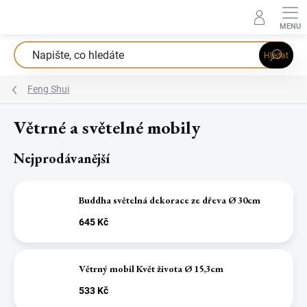
Přejít
na
obsah
Hledat
Feng Shui
Větrné a světelné mobily
Nejprodávanější
Buddha světelná dekorace ze dřeva Ø 30cm
645 Kč
Větrný mobil Květ života Ø 15,3cm
533 Kč