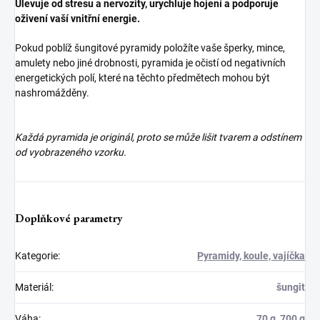
Ulevuje od stresu a nervozity, urychluje hojení a podporuje
oživení vaší vnitřní energie.
Pokud poblíž šungitové pyramidy položíte vaše šperky, mince,
amulety nebo jiné drobnosti, pyramida je očistí od negativních
energetických polí, které na těchto předmětech mohou být
nashromážděny.
Každá pyramida je originál, proto se může lišit tvarem a odstínem
od vyobrazeného vzorku.
Doplňkové parametry
Kategorie
:
Pyramidy, koule, vajíčka
Materiál
:
šungit
Váha
:
70 g, 700 g