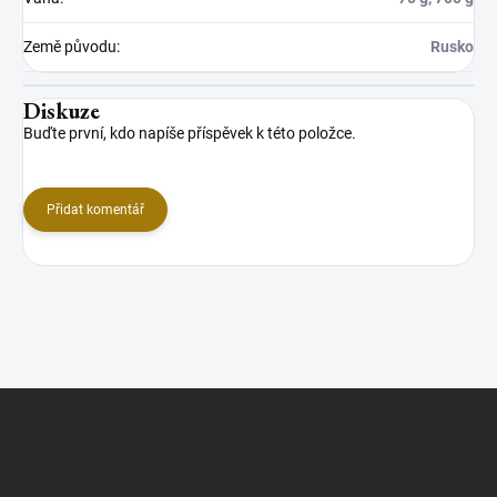
Země původu
:
Rusko
Diskuze
Buďte první, kdo napíše příspěvek k této položce.
Přidat komentář
Z
á
p
a