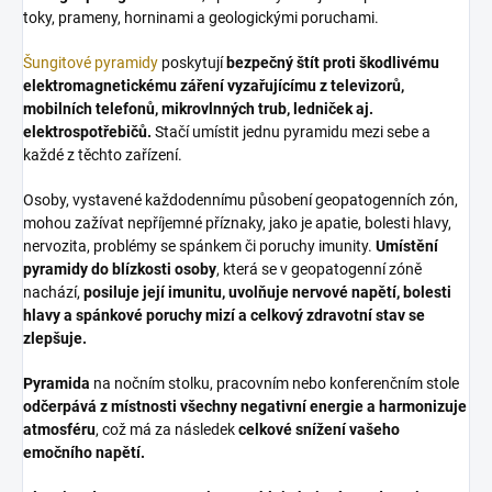
toky, prameny, horninami a geologickými poruchami.
Šungitové pyramidy
poskytují
bezpečný štít proti škodlivému
elektromagnetickému záření vyzařujícímu z televizorů,
mobilních telefonů, mikrovlnných trub, ledniček aj.
elektrospotřebičů.
Stačí umístit jednu pyramidu mezi sebe a
každé z těchto zařízení.
Osoby, vystavené každodennímu působení geopatogenních zón,
mohou zažívat nepříjemné příznaky, jako je apatie, bolesti hlavy,
nervozita, problémy se spánkem či poruchy imunity.
Umístění
pyramidy do blízkosti osoby
, která se v geopatogenní zóně
nachází,
posiluje její imunitu, uvolňuje nervové napětí, bolesti
hlavy a spánkové poruchy mizí a celkový zdravotní stav se
zlepšuje.
Pyramida
na nočním stolku, pracovním nebo konferenčním stole
odčerpává z místnosti všechny negativní energie a harmonizuje
atmosféru
, což má za následek
celkové snížení vašeho
emočního napětí.