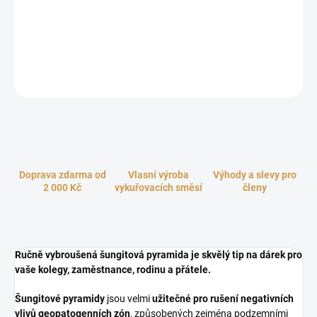
naleziště v Karélii. Krásná dekorace nejen pro váš pracovní stůl či
noční stolek. Působivě se bude vyjímat na každém místě vašeho
interiéru. Šungit dodává energii, vitalitu a sílu. Zbavuje stresu,
nervozity a napětí. Přírodní antioxidant.
ZEPTAT SE
HLÍDAT
Doprava zdarma od
Vlasní výroba
Výhody a slevy pro
2 000 Kč
vykuřovacích směsí
členy
Ručně vybroušená šungitová pyramida je skvělý tip na dárek pro
vaše kolegy, zaměstnance, rodinu a přátele.
Šungitové pyramidy
jsou velmi
užitečné pro rušení negativních
vlivů geopatogenních zón
, způsobených zejména podzemními