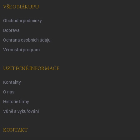
t
í
VŠE O NÁKUPU
Obchodní podmínky
Doprava
Ochrana osobních údaju
Věrnostní program
UŽITEČNÉ INFORMACE
Kontakty
O nás
Historie firmy
Vůně a vykuřováni
KONTAKT