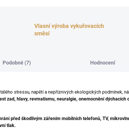
Vlasní výroba vykuřovacích
směsí
Podobné (7)
Hodnocení
tálého stressu, napětí a nepříznivých ekologických podmínek, 
lest zad, hlavy, revmatismu, neuralgie, onemocnění dýchacích
hrání před škodlivým zářením mobilních telefonů, TV, mikrovln
ní tlak.