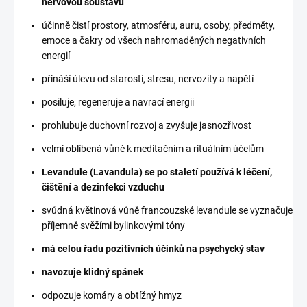
nervovou soustavu
účinně čistí prostory, atmosféru, auru, osoby, předměty,
emoce a čakry od všech nahromaděných negativních
energií
přináší úlevu od starostí, stresu, nervozity a napětí
posiluje, regeneruje a navrací energii
prohlubuje duchovní rozvoj a zvyšuje jasnozřivost
velmi oblíbená vůně k meditačním a rituálním účelům
Levandule (Lavandula) se po staletí používá k léčení,
čištění a dezinfekci vzduchu
svůdná květinová vůně francouzské levandule se vyznačuje
příjemně svěžími bylinkovými tóny
má celou řadu pozitivních účinků na psychycký stav
navozuje klidný spánek
odpozuje komáry a obtížný hmyz