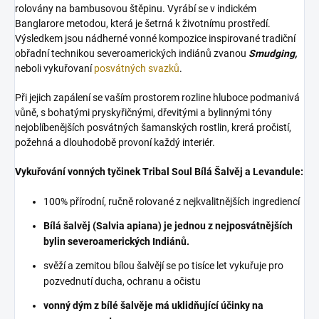
rolovány na bambusovou štěpinu. Vyrábí se v indickém
Banglarore metodou, která je šetrná k životnímu prostředí.
Výsledkem jsou nádherné vonné kompozice inspirované tradiční
obřadní technikou severoamerických indiánů zvanou
Smudging,
neboli vykuřovaní
posvátných svazků
.
Při jejich zapálení se vaším prostorem rozline hluboce podmanivá
vůně, s bohatými pryskyřičnými, dřevitými a bylinnými tóny
nejoblíbenějších posvátných šamanských rostlin, krerá pročistí,
požehná a dlouhodobě provoní každý interiér.
Vykuřování vonných tyčinek Tribal Soul Bílá Šalvěj a Levandule:
100% přírodní, ručně rolované z nejkvalitnějších ingrediencí
Bílá šalvěj (Salvia apiana) je jednou z nejposvátnějších
bylin severoamerických Indiánů.
svěží a zemitou bílou šalvějí se po tisíce let vykuřuje pro
pozvednutí ducha, ochranu a očistu
vonný dým z bílé šalvěje má uklidňující účinky na