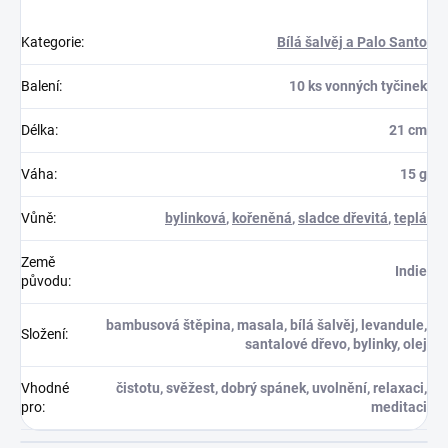
Kategorie
:
Bílá šalvěj a Palo Santo
Balení
:
10 ks vonných tyčinek
Délka
:
21 cm
Váha
:
15 g
Vůně
:
bylinková
,
kořeněná
,
sladce dřevitá
,
teplá
Země
Indie
původu
:
bambusová štěpina, masala, bílá šalvěj, levandule,
Složení
:
santalové dřevo, bylinky, olej
Vhodné
čistotu, svěžest, dobrý spánek, uvolnění, relaxaci,
pro
:
meditaci