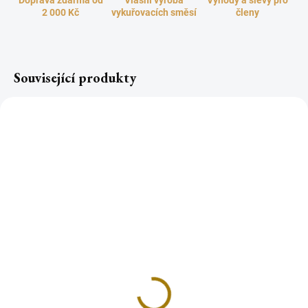
Doprava zdarma od
Vlasní výroba
Výhody a slevy pro
2 000 Kč
vykuřovacích směsí
členy
Související produkty
Mramorový stojánek na
Mramorový stojánek na
vonné tyčinky VENUŠE
vonné tyčinky VENUŠE
bílý
černý