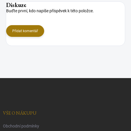
Diskuze
Buďte první, kdo napíše příspěvek k této položce.
Přidat komentář
Z
á
p
a
t
í
VŠE O NÁKUPU
Obchodní podmínky