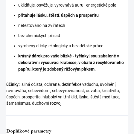
uklidňuje, osvěžuje, vyrovnává auru i energetické pole
přitahuje lásku, štěstí, úspěch a prosperitu
netestováno na zvířatech
bez chemických přísad
vyrobeny eticky, ekologicky a bez dětské práce
krásný dárek pro vaše blízké - tyčinky jsou zabalené v
dekorativní vysouvací krabičce, v obalu z recyklovaného
papíru, který je zdobený růžovým pírkem.
účinky:
silná očista, ochrana, dezinfekce vzduchu, uvolnění,
rovnováha, sebevědomí, sebevyrovnanost, odvaha, kreativita,
úspěch, prosperita, hluboký vnitřní klid, láska, štěstí, meditace,
šamanismus, duchovní rozvoj
Doplňkové parametry