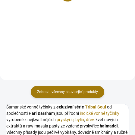
269 Kč
269 Kč
Do košíku
Do košíku
Bílý mramorový stojánek Venuše
Černý mramorový stojánek
je skutečným ztělesněním
Venuše je skutečným ztělesněním
půvabné jednoduchosti a
půvabné jednoduchosti a
elegance. Tento nádherný kousek,
elegance. Tento nádherný kousek,
vyrobený z čistého bílého
vyrobený z čistého černého
mramoru, je ideální pro kužely i
mramoru, je ideální pro kužely i...
vonné...
Zobrazit všechny související produkty
Šamanské vonné tyčinky z
exluzivní série
Tribal Soul
od
společnosti
Hari Darsham
jsou přírodní
indické vonné tyčinky
vyrobené z nejkvalitnějších
pryskyřic
,
bylin
,
dřev
, květinových
extraktů a raw masala pasty ze vzácné pryskyřice
halmaddi
.
Všechny přísady jsou pečlivě vybírány, dovedně smíchány a ručně