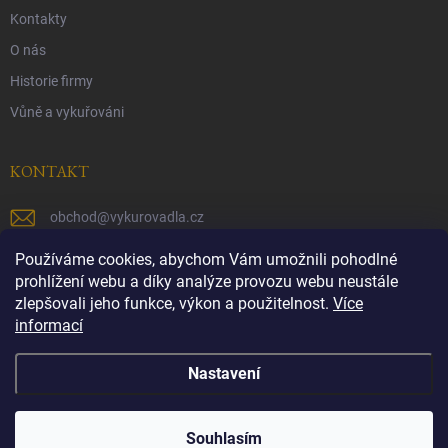
Kontakty
O nás
Historie firmy
Vůně a vykuřováni
KONTAKT
obchod
@
vykurovadla.cz
+420 603 149 699
Používáme cookies, abychom Vám umožnili pohodlné
prohlížení webu a díky analýze provozu webu neustále
https://www.facebook.com/vykurovadla.cz/
zlepšovali jeho funkce, výkon a použitelnost.
Více
informací
https://www.instagram.com/vykurovadla.cz/
Nastavení
Copyright 2026
Vykurovadla.cz
. Všechna práva vyhrazena.
Souhlasím