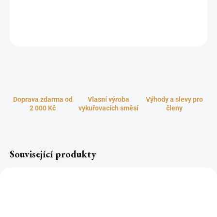
atmosféry a lidské psychiky. 3 hlavní mantry pro praktikování
Agnihotry.
ZEPTAT SE
HLÍDAT
Doprava zdarma od
Vlasní výroba
Výhody a slevy pro
2 000 Kč
vykuřovacích směsí
členy
Související produkty