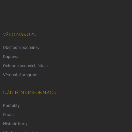
Z
á
p
a
t
í
VŠE O NÁKUPU
Obchodní podmínky
Doprava
Ochrana osobních údaju
Věrnostní program
UŽITEČNÉ INFORMACE
Kontakty
O nás
Historie firmy