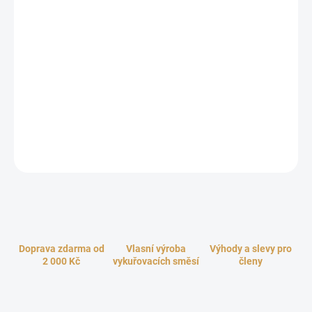
cena:
−
+
Přidat do košíku
Čínské akupresurní koule vysoké kvality se symbolem Jin Jang.
Koule o optimální velikosti 4 cm dodáváme v dárkové krabičce.
Tato tradiční čínská léčitelská pomůcka je skvělým pomocníkem
pro udržení klidu a uvolnění citového napětí. Používání
akupresurních koulí také zlepšuje hybnost prstů a krevní oběh.
ZEPTAT SE
HLÍDAT
Doprava zdarma od
Vlasní výroba
Výhody a slevy pro
2 000 Kč
vykuřovacích směsí
členy