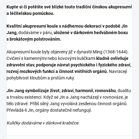
Kupte si či potěšte své blízké touto tradiční čínskou akupresurní
a léčitelskou pomůckou.
Kvalitní akupresurní koule s nádhernou dekorací v podobě Jin
Jang,
dodáváme v páru,
uložené v dárkovém hedvábném boxu
s brokátovým polstrováním.
Akupresurní koule byly objeveny již v dynastii Ming (1368-1644).
Cvičení s kamennými nebo kovovými kuličkami
kladně ovlivňuje
zdravotní stav,
podporuje návrat psychického i fyzického zdraví,
rozvoj mozkových funkcí a činnost vnitřních orgánů.
Navracejí
pohyblivost kloubům a prstům ruky.
Jin-Jang symbolizuje život, zdraví, harmonii, rovnováhu
, dualitu
a trvalou existenci. Když se Jin a Jang nacházejí v rovnováze, je
tělo zdravé. Příliš silný Jang vyvolává zesílenou činnost orgánů.
Převládá-li Jin, orgány dostatečně nefungují.
Kuličky dodáváme v dárkové krabičce.