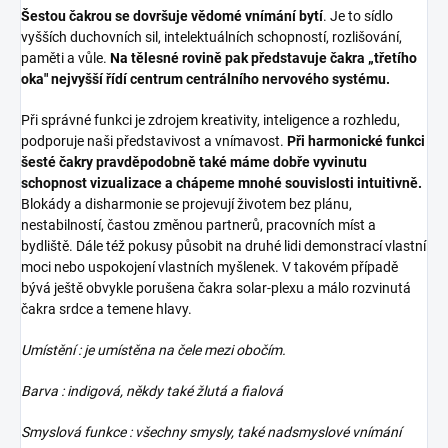
Šestou čakrou se dovršuje vědomé vnímání bytí
. Je to sídlo
vyšších duchovních sil, intelektuálních schopností, rozlišování,
paměti a vůle.
Na tělesné rovině pak představuje čakra „třetího
oka" nejvyšší řídí centrum centrálního nervového systému.
Při správné funkci je zdrojem kreativity, inteligence a rozhledu,
podporuje naši představivost a vnímavost.
Při harmonické funkci
šesté čakry pravděpodobně také máme dobře vyvinutu
schopnost vizualizace a chápeme mnohé souvislosti intuitivně.
Blokády a disharmonie se projevují životem bez plánu,
nestabilností, častou změnou partnerů, pracovních míst a
bydliště. Dále též pokusy působit na druhé lidi demonstrací vlastní
moci nebo uspokojení vlastních myšlenek. V takovém případě
bývá ještě obvykle porušena čakra solar-plexu a málo rozvinutá
čakra srdce a temene hlavy.
Umístění : je umístěna na čele mezi obočím.
Barva : indigová, někdy také žlutá a fialová
Smyslová funkce : všechny smysly, také nadsmyslové vnímání