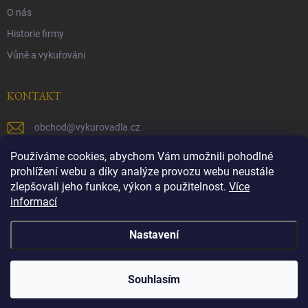
O nás
Historie firmy
Vůně a vykuřováni
KONTAKT
obchod
@
vykurovadla.cz
+420 603 149 699
Používáme cookies, abychom Vám umožnili pohodlné
prohlížení webu a díky analýze provozu webu neustále
https://www.facebook.com/vykurovadla.cz/
zlepšovali jeho funkce, výkon a použitelnost.
Více
informací
https://www.instagram.com/vykurovadla.cz/
Nastavení
Copyright 2026
Vykurovadla.cz
. Všechna práva vyhrazena.
Souhlasím
Vytvořil Shoptet