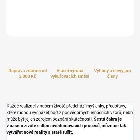
sídlo vyšších duchovních sil. Šestá čakra je v našem životě sídlem
uvědomovacích procesů, můžeme tak vytvářet nové reality a staré
rušit.
ZEPTAT SE
HLÍDAT
Doprava zdarma od
Vlasní výroba
Výhody a slevy pro
2 000 Kč
vykuřovacích směsí
členy
Každé realizaci v našem životě předchází myšlenky, představy,
které mohou vycházet buď z podvědomých emočních vzorů, nebo
může být jejich zdrojem poznání skutečnosti.
Šestá čakra je
v našem životě sídlem uvědomovacích procesů, můžeme tak
vytvářet nové reality a staré rušit.