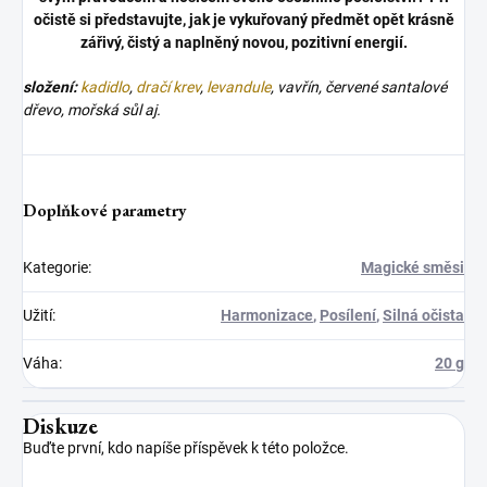
očistě si představujte, jak je vykuřovaný předmět opět krásně
zářivý, čistý a naplněný novou, pozitivní energií.
složení:
kadidlo
,
dračí krev
,
levandule
, vavřín, červené santalové
dřevo, mořská sůl aj.
Doplňkové parametry
Kategorie
:
Magické směsi
Užití
:
Harmonizace
,
Posílení
,
Silná očista
Váha
:
20 g
Diskuze
Buďte první, kdo napíše příspěvek k této položce.