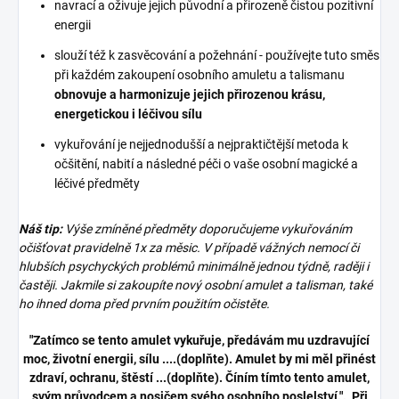
navrací a oživuje jejich původní a přirozeně čistou pozitivní
energii
slouží též k zasvěcování a požehnání - používejte tuto směs
při každém zakoupení osobního amuletu a talismanu
obnovuje a harmonizuje jejich přirozenou krásu,
energetickou i léčivou sílu
vykuřování je nejjednodušší a nejpraktičtější metoda k
očšitění, nabití a následné péči o vaše osobní magické a
léčivé předměty
Náš tip:
Výše zmíněné předměty doporučujeme vykuřováním
očišťovat pravidelně 1x za měsic. V případě vážných nemocí či
hlubších psychyckých problémů minimálně jednou týdně, raději i
častěji. Jakmile si zakoupíte nový osobní amulet a talisman, také
ho ihned doma před prvním použitím očistěte.
"Zatímco se tento amulet vykuřuje, předávám mu uzdravující
moc, životní energii, sílu ....(doplňte). Amulet by mi měl přinést
zdraví, ochranu, štěstí ...(doplňte). Číním tímto tento amulet,
svým průvodcem a nosičem svého osobního poslelství.". Při