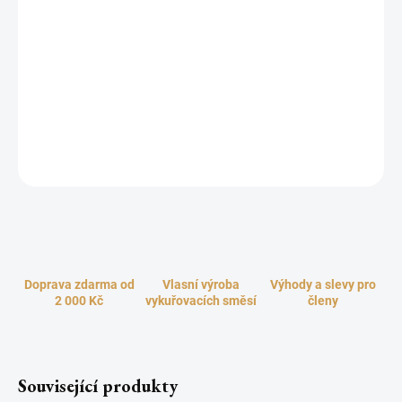
Magická směs kadidel a vonných bylinek, určená k vykuřování,
zasvěcení, očištění a požehnání vašich amuletů, talismanů,
šperků, magických předmětů a drahých kamenů. Vynikající směs,
která zbaví vaše oblíbené talismany a amulety všech ulpělých a
nežádoucích negativních energií a navrátí jim jejich původní, čistou
a pozitivní energii. Udržujte své amulety, šperky, talismany a drahé
kameny stále krásné a plné léčivé síly.
ZEPTAT SE
HLÍDAT
Doprava zdarma od
Vlasní výroba
Výhody a slevy pro
2 000 Kč
vykuřovacích směsí
členy
Související produkty