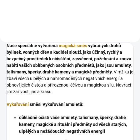
ně stoupají mystické kouřové
pentagramu. Užijte si svůj obřad
ornamenty, které...
vykuřování po vzoru starých
alchymistů! Skvěle se hodí pro...
Naše speciálně vytvořená
magická směs
vybraných druhů
bylinek, vonných dřev a kadidel slouží, jako účinný, rychlý a
bezpečný prostředek k očisštění, zasvěcení, požehnání a znovu
nabití vašich oblíbených osobních předmětů, jako jsou amulety,
talismany, šperky, drahé kameny a magické předměty.
V mžiku je
zbaví všech ulpělých a nahromaděných negativních energií a
obnoví jejich čistou a přirozenou léčivou a magickou sílu. Navrací
jim zářivost, jas a krásu.
Vykuřování
směsi Vykuřování amuletů:
důkladně očistí vaše amulety, talismany, šperky, drahé
kameny, magické a rituální předměty od všech starých,
ulpělých a nežádoucích negativních energií