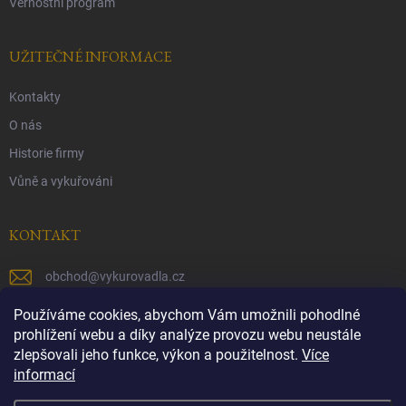
Věrnostní program
UŽITEČNÉ INFORMACE
Kontakty
O nás
Historie firmy
Vůně a vykuřováni
KONTAKT
obchod
@
vykurovadla.cz
+420 603 149 699
Používáme cookies, abychom Vám umožnili pohodlné
prohlížení webu a díky analýze provozu webu neustále
https://www.facebook.com/vykurovadla.cz/
zlepšovali jeho funkce, výkon a použitelnost.
Více
informací
https://www.instagram.com/vykurovadla.cz/