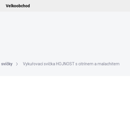
Velkoobchod
ledat
ADIDELNICE
POMŮCKY
VONNÉ TYČINKY
VŮNĚ & ES
 svíčky
Vykuřovací svíčka HOJNOST s citrínem a malachitem
499 Kč
412,40 Kč bez DPH
Měrná
SKLADEM
(>5 KS)
cena:
−