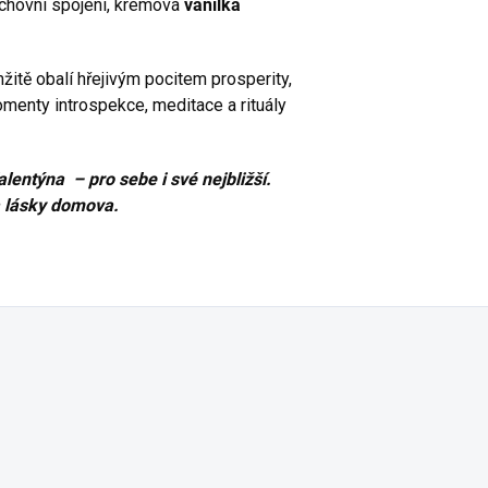
uchovní spojení, krémová
vanilka
tě obalí hřejivým pocitem prosperity,
omenty introspekce, meditace a rituály
lentýna – pro sebe i své nejbližší.
a lásky domova.