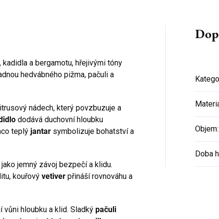
Dop
, kadidla a bergamotu, hřejivými tóny
ladnou hedvábného pižma, pačuli a
Katego
Materi
itrusový nádech, který povzbuzuje a
didlo
dodává duchovní hloubku
Objem
:
mco teplý
jantar
symbolizuje bohatství a
Doba h
 jako jemný závoj bezpečí a klidu.
itu, kouřový
vetiver
přináší rovnováhu a
 vůni hloubku a klid. Sladký
pačuli