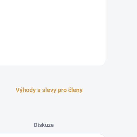
ky
jsou ručně a s láskou vyrobeny exkluzivně pro
00% přírodního sójového vosku
s certifikátem
iové vonné oleje s prestižním certifikátem
anizace pro bezpečnost vůní) a
nevylučují žádné
te si tedy užívat čistou, bezpečnou vůni s
HLÍDAT
ZEPTAT SE
Výhody a slevy pro členy
Diskuze