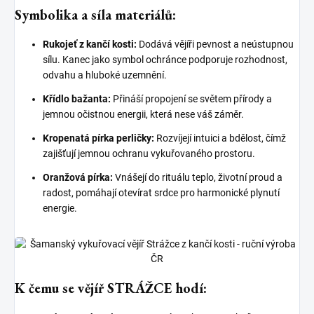
Symbolika a síla materiálů:
Rukojeť z kančí kosti:
Dodává vějíři pevnost a neústupnou
sílu. Kanec jako symbol ochránce podporuje rozhodnost,
odvahu a hluboké uzemnění.
Křídlo bažanta:
Přináší propojení se světem přírody a
jemnou očistnou energii, která nese váš záměr.
Kropenatá pírka perličky:
Rozvíjejí intuici a bdělost, čímž
zajišťují jemnou ochranu vykuřovaného prostoru.
Oranžová pírka:
Vnášejí do rituálu teplo, životní proud a
radost, pomáhají otevírat srdce pro harmonické plynutí
energie.
K čemu se vějíř STRÁŽCE hodí: