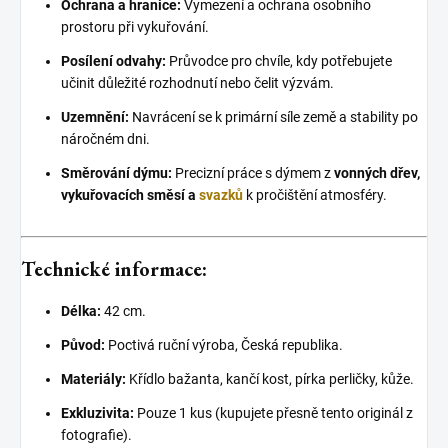
Ochrana a hranice:
Vymezení a ochrana osobního
prostoru při vykuřování.
Posílení odvahy:
Průvodce pro chvíle, kdy potřebujete
učinit důležité rozhodnutí nebo čelit výzvám.
Uzemnění:
Navrácení se k primární síle země a stability po
náročném dni.
Směrování dýmu:
Precizní práce s dýmem z
vonných dřev,
vykuřovacích směsí a
svazků
k pročištění atmosféry.
Technické informace:
Délka:
42 cm.
Původ:
Poctivá ruční výroba, Česká republika.
Materiály:
Křídlo bažanta, kančí kost, pírka perličky, kůže.
Exkluzivita:
Pouze 1 kus (kupujete přesně tento originál z
fotografie).