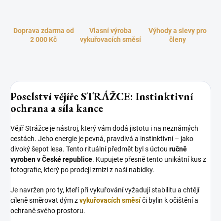
Doprava zdarma od
Vlasní výroba
Výhody a slevy pro
2 000 Kč
vykuřovacích směsí
členy
Poselství vějíře STRÁŽCE: Instinktivní
ochrana a síla kance
Vějíř Strážce je nástroj, který vám dodá jistotu i na neznámých
cestách. Jeho energie je pevná, pravdivá a instinktivní – jako
divoký šepot lesa. Tento rituální předmět byl s úctou
ručně
vyroben v České republice
. Kupujete přesně tento unikátní kus z
fotografie, který po prodeji zmizí z naší nabídky.
Je navržen pro ty, kteří při vykuřování vyžadují stabilitu a chtějí
cíleně směrovat dým z
vykuřovacích směsí
či bylin k očištění a
ochraně svého prostoru.