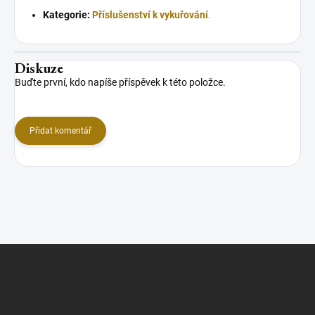
Kategorie:
Příslušenství k vykuřování
.
Diskuze
Buďte první, kdo napíše příspěvek k této položce.
Přidat komentář
Z
á
p
a
t