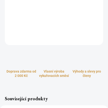
Dáváte přednost kvalitě, luxusu a originalitě? Pak si rozhodně
pořiďte krásný kovový stojánek na vonné tyčinky ze zlaté leštěné
mosazi. Prostřednictvím vysekávaných ozdobných otvorů ve věži
stojánku se dým z doutnajících vonných tyčinek pozvolna uvolňuje
do prostoru a vytváří tak malebné kouřové efekty. Užijte si
vykuřování vašich oblíbených vonných tyčinek královsky a stylově!
ZEPTAT SE
HLÍDAT
Doprava zdarma od
Vlasní výroba
Výhody a slevy pro
2 000 Kč
vykuřovacích směsí
členy
Související produkty