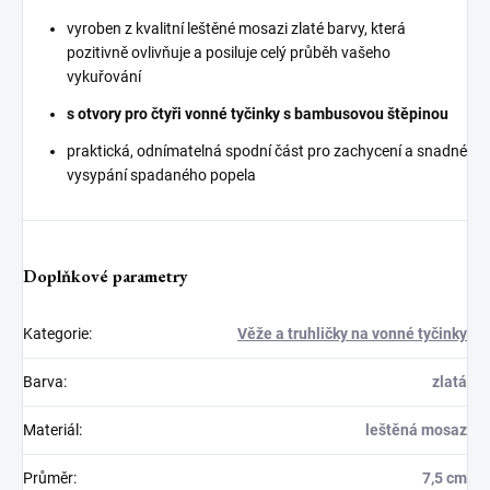
vyroben z kvalitní leštěné mosazi zlaté barvy, která
pozitivně ovlivňuje a posiluje celý průběh vašeho
vykuřování
s otvory pro čtyři vonné tyčinky s bambusovou štěpinou
praktická, odnímatelná spodní část pro zachycení a snadné
vysypání spadaného popela
Doplňkové parametry
Kategorie
:
Věže a truhličky na vonné tyčinky
Barva
:
zlatá
Materiál
:
leštěná mosaz
Průměr
:
7,5 cm