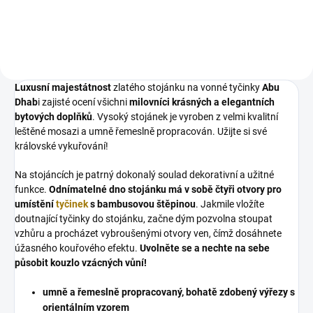
šamanskými svazky. Jedná se o
tradiční a velmi mocný...
Luxusní majestátnost
zlatého stojánku na vonné tyčinky
Abu
Dhab
i zajisté ocení všichni
milovníci krásných a elegantních
bytových doplňků
. Vysoký stojánek je vyroben z velmi kvalitní
leštěné mosazi a umně řemeslně propracován. Užijte si své
královské vykuřování!
Na stojáncích je patrný dokonalý soulad dekorativní a užitné
funkce.
Odnímatelné dno stojánku má v sobě čtyři otvory pro
umístění
tyčinek
s bambusovou štěpinou
. Jakmile vložíte
doutnající tyčinky do stojánku, začne dým pozvolna stoupat
vzhůru a procházet vybroušenými otvory ven, čímž dosáhnete
úžasného kouřového efektu.
Uvolněte se a nechte na sebe
působit kouzlo vzácných vůní!
umně a řemeslně propracovaný, bohatě zdobený výřezy s
orientálním vzorem