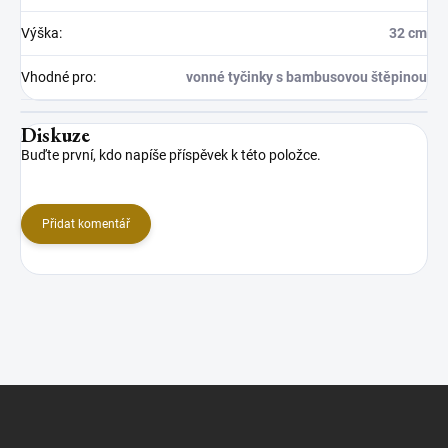
Výška
:
32 cm
Vhodné pro
:
vonné tyčinky s bambusovou štěpinou
Diskuze
Buďte první, kdo napíše příspěvek k této položce.
Přidat komentář
Z
á
p