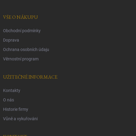
a
t
í
VŠE O NÁKUPU
Obchodní podmínky
Doprava
Ochrana osobních údaju
Věrnostní program
UŽITEČNÉ INFORMACE
Kontakty
O nás
Historie firmy
Vůně a vykuřováni