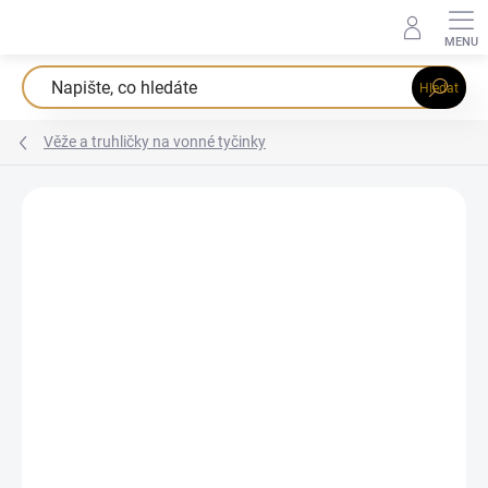
Přejít
na
obsah
Hledat
Věže a truhličky na vonné tyčinky
Podrobnosti hodnocení
Neohodnoceno