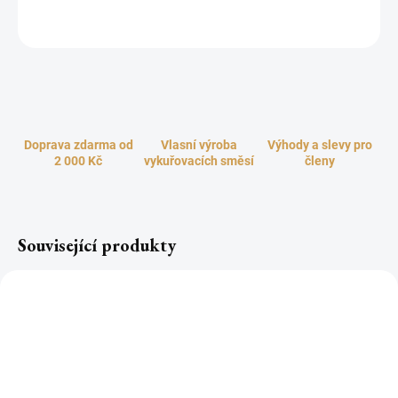
ZEPTAT SE
HLÍDAT
Doprava zdarma od
Vlasní výroba
Výhody a slevy pro
2 000 Kč
vykuřovacích směsí
členy
Související produkty