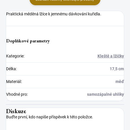
Praktická měděná lžíce k jemnému dávkování kuřidla.
Doplňkové parametry
Kategorie
:
Kleště a lžičky
Délka
:
17,5 cm
Materiál
:
měď
Vhodné pro
:
samozápalné uhlíky
Diskuze
Buďte první, kdo napíše příspěvek k této položce.