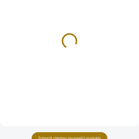
Aloe kapská
SANTALOVÉ DŘEVO bílé
INDIE prášek SUPERIOR
69 Kč
155 Kč
Do košíku
Do košíku
Usušená šťáva z Aloe kapské je
ceněným prostředkem pro
Vonný dým ze santalového dřeva
očistné a léčebné účely při
navozuje slavnostní atmosféru, v
vykuřování. Tento přírodní dar,
jejímž středu je touha po vědění a
extrahovaný z rostliny aloe, je
mistrovském umění. Je
známý svou příjemně teplou a...
oblíbeným vykuřovadlem mezi
jogíny, protože podporuje...
Zobrazit všechny související produkty