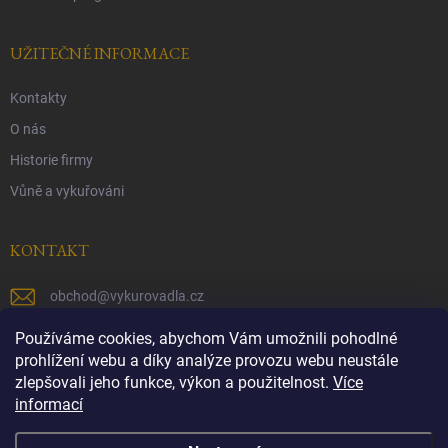
UŽITEČNÉ INFORMACE
Kontakty
O nás
Historie firmy
Vůně a vykuřováni
KONTAKT
obchod
@
vykurovadla.cz
+420 603 149 699
Používáme cookies, abychom Vám umožnili pohodlné
prohlížení webu a díky analýze provozu webu neustále
https://www.facebook.com/vykurovadla.cz/
zlepšovali jeho funkce, výkon a použitelnost.
Více
informací
https://www.instagram.com/vykurovadla.cz/