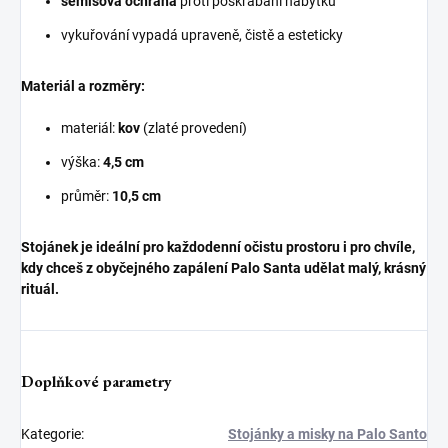
semišová ochrana
proti poškrábání nábytku
vykuřování vypadá upraveně, čistě a esteticky
Materiál a rozměry:
materiál:
kov
(zlaté provedení)
výška:
4,5 cm
průměr:
10,5 cm
Stojánek je ideální pro každodenní očistu prostoru i pro chvíle,
kdy chceš z obyčejného zapálení Palo Santa udělat malý, krásný
rituál.
Doplňkové parametry
Kategorie
:
Stojánky a misky na Palo Santo