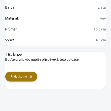
Barva
:
zlatá
Materiál
:
kov
Průměr
:
10,5 cm
Výška
:
4,5 cm
Diskuze
Buďte první, kdo napíše příspěvek k této položce.
Přidat komentář