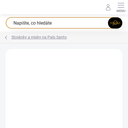
Přejít
na
obsah
Hledat
Stojánky a misky na Palo Santo
Podrobnosti hodnocení
1 hodnocení