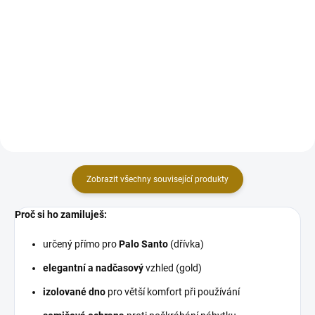
Užijte si větší balení Pala Santa,
Palo Santo vydává při vykuřování
dodávané bez plastového obalu
mimořádně příjemnou, exotickou,
:-) Palo Santo vydává při
sladce kokosovou a uklidňující
vykuřování mimořádně
vůni. Palem Santem vykuřujte
příjemnou, exotickou, sladce
vždy, když se cítíte v nepohodě.
kokosovou a uklidňující vůni.
Odstraňuje...
Palem...
Zobrazit všechny související produkty
Proč si ho zamiluješ:
určený přímo pro
Palo Santo
(dřívka)
elegantní a nadčasový
vzhled (gold)
izolované dno
pro větší komfort při používání