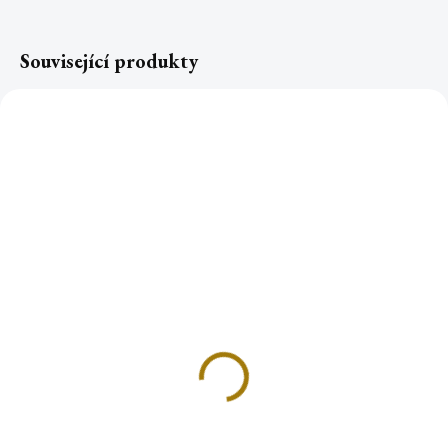
Související produkty
TOP
PALO SANTO špalíčky
PALO SANTO dřevěné
500 g
špalíčky 20g
1 850 Kč
119 Kč
Do košíku
Do košíku