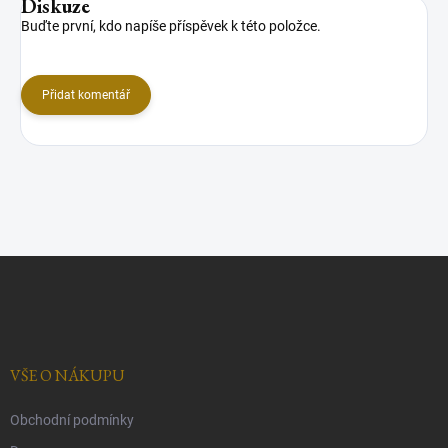
Diskuze
Buďte první, kdo napíše příspěvek k této položce.
Přidat komentář
Z
á
p
a
t
í
VŠE O NÁKUPU
Obchodní podmínky