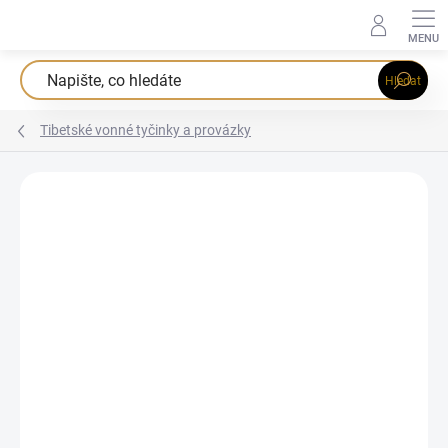
Přejít
na
obsah
Hledat
Tibetské vonné tyčinky a provázky
Podrobnosti hodnocení
Neohodnoceno