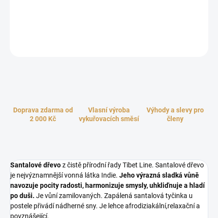
(láska, radost, harmonizace, uklidnění) jsou vyrobeny dle
tradičních tibetských receptur. Balení včetně keramického
stojánku.
ZEPTAT SE
HLÍDAT
Doprava zdarma od
Vlasní výroba
Výhody a slevy pro
2 000 Kč
vykuřovacích směsí
členy
Santalové dřevo
z čistě přírodní řady Tibet Line. Santalové dřevo
je nejvýznamnější vonná látka Indie.
Jeho výrazná sladká vůně
navozuje pocity radosti, harmonizuje smysly, uhkliďnuje a hladí
po duši.
Je vůní zamilovaných. Zapálená santalová tyčinka u
postele přivádí nádherné sny. Je lehce afrodiziakální,relaxační a
povznášející.