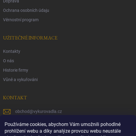
Doprava
Ochrana osobních údaju
Věrnostní program
UŽITEČNÉ INFORMACE
Kontakty
O nás
Historie firmy
Vůně a vykuřováni
KONTAKT
obchod
@
vykurovadla.cz
+420 603 149 699
Používáme cookies, abychom Vám umožnili pohodlné
prohlížení webu a díky analýze provozu webu neustále
https://www.facebook.com/vykurovadla.cz/