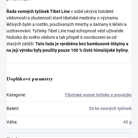
Řada vonných tyčinek Tibet Line
v sobě ukrývá tisícileté
vědomosti a zkušenosti staré tibetské medicíny o významu
léčivých bylin a rostlin, používaných mnichy a šamany k léčení a
uzdravování. Tyčinky Tibet Line mají schopnost vést uživatele
hluboko do svého vědomí a tak přispět k osvobození se od
starých zátěží.
Tato řada je vyráběna bez bambusové štěpiny a
na její výrobu byly použity pouze 100 % čisté himalájské byliny.
Doplňkové parametry
Kategorie
:
Tibetské vonné tyčinky a provázky
Balení
:
26 ks vonných tyčinek
Váha
:
45 g