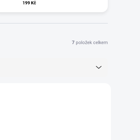
199 Kč
7
položek celkem