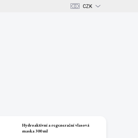
CZK
PRÁZDNÝ KOŠÍK
NÁKUPNÍ
KOŠÍK
ENCE
KRÁSA & DOMOV
KAMENY & KRYSTALY
Hydroaktivní a regenerační vlasová
maska 300 ml