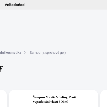
Velkoobchod
ledat
ADIDELNICE
POMŮCKY
VONNÉ TYČINKY
VŮNĚ & ES
odní kosmetika
Šampony, sprchové gely
y
Šampon Mastix&Byliny, Proti
vypadávání vlasů 300 ml